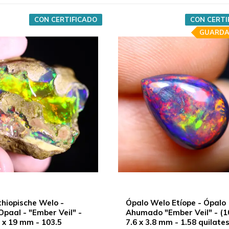
CON CERTIFICADO
CON CERTI
GUARDA
hiopische Welo -
Ópalo Welo Etíope - Ópalo
 Opaal - "Ember Veil" -
Ahumado "Ember Veil" - (1
0 x 19 mm - 103.5
7.6 x 3.8 mm - 1.58 quilates