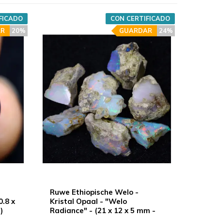
FICADO
CON CERTIFICADO
R
20%
GUARDAR
24%
Ruwe Ethiopische Welo -
0.8 x
Kristal Opaal - "Welo
)
Radiance" - (21 x 12 x 5 mm -