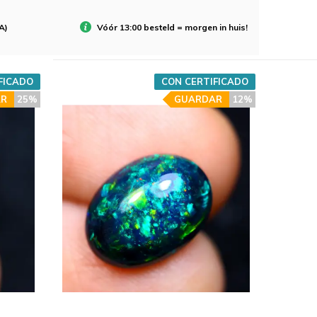
A)
Vóór 13:00 besteld = morgen in huis!
FICADO
CON CERTIFICADO
R
25%
GUARDAR
12%