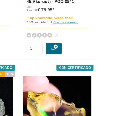
45.9 karaat) - POC-0941
SRP
€ 79,95*
€ 104,95
1 op voorraad, wees snel!
* IVA incluido Incl.
Gastos de envío
(0)
FICADO
CON CERTIFICADO
R
15%