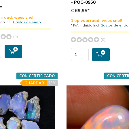
- POC-0950
*
€ 69,95*
rraad, wees snel!
1 op voorraad, wees snel!
ido Incl.
Gastos de envío
* IVA incluido Incl.
Gastos de envío
(0)
(0)
CON CERTIFICADO
CON CERTI
GUARDAR
23%