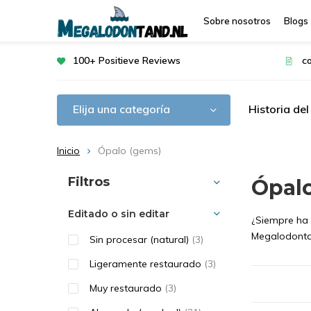
Sobre nosotros
Blogs
100+ Positieve Reviews
c
Elija una categoría
Historia de
Inicio
Ópalo (gems)
Ordenar por:
Filtros
Ópal
Editado o sin editar
¿Siempre ha 
Megalodontan
Sin procesar (natural)
(3)
Ligeramente restaurado
(3)
Muy restaurado
(3)