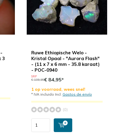
 -
Ruwe Ethiopische Welo -
x 3
Kristal Opaal - "Aurora Flash"
- (11 x 7 x 6 mm - 35.8 karaat)
- POC-0940
SRP
€ 84,95*
€ 109,95
1 op voorraad, wees snel!
* IVA incluido Incl.
Gastos de envío
(0)