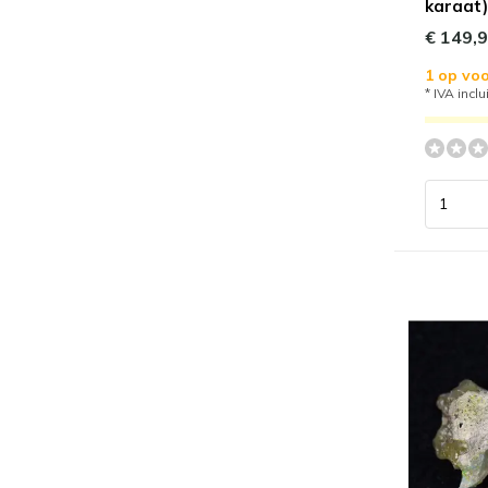
karaat)
€ 149,
1 op voo
* IVA inclu