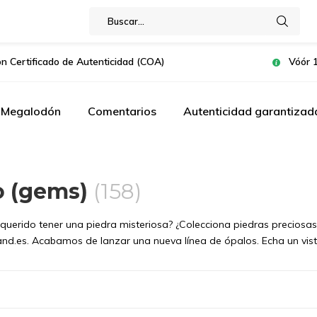
on Certificado de Autenticidad (COA)
Vóór 1
l Megalodón
Comentarios
Autenticidad garantizad
o (gems)
(158)
querido tener una piedra misteriosa? ¿Colecciona piedras preciosas
d.es. Acabamos de lanzar una nueva línea de ópalos. Echa un vis