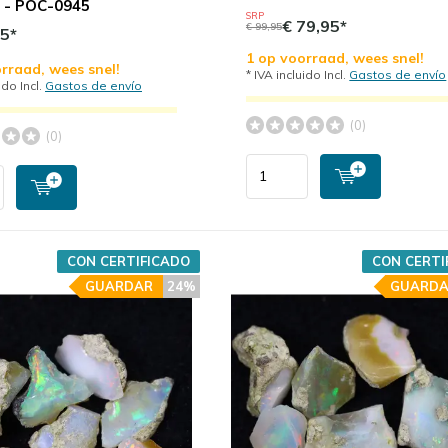
 - POC-0945
SRP
€ 79,95*
€ 99,95
95*
1 op voorraad, wees snel!
rraad, wees snel!
* IVA incluido Incl.
Gastos de envío
ido Incl.
Gastos de envío
(0)
(0)
CON CERTIFICADO
CON CERTI
GUARDAR
24%
GUARDA