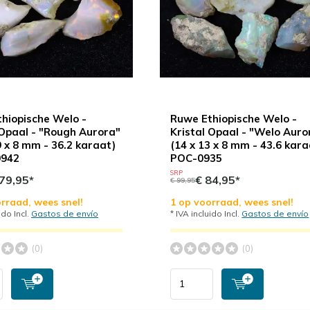
hiopische Welo -
Ruwe Ethiopische Welo -
 Opaal - "Rough Aurora"
Kristal Opaal - "Welo Auro
 9 x 8 mm - 36.2 karaat)
(14 x 13 x 8 mm - 43.6 kara
0942
POC-0935
SRP
79,95*
€ 84,95*
€ 99,95
rraad, wees snel!
1 op voorraad, wees snel!
ido Incl.
Gastos de envío
* IVA incluido Incl.
Gastos de envío
(0)
(0)