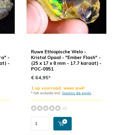
Ruwe Ethiopische Welo -
ra" -
Kristal Opaal - "Ember Flash" -
at) -
(25 x 17 x 8 mm - 17.7 karaat) -
POC-0951
€ 64,95*
1 op voorraad, wees snel!
* IVA incluido Incl.
Gastos de envío
(0)