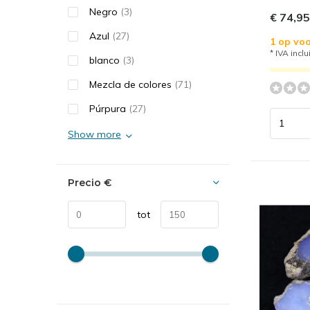
Negro
(3)
€ 74,95
Azul
(27)
1 op voo
* IVA inclu
blanco
(3)
Mezcla de colores
(71)
Púrpura
(27)
Show more
Precio
€
tot