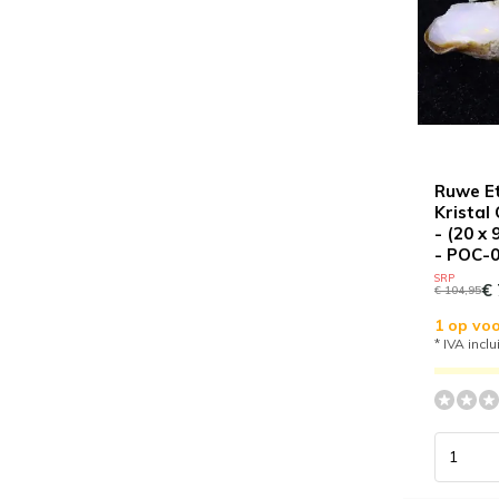
Ruwe Et
Kristal
- (20 x
- POC-
SRP
€ 
€ 104,95
1 op voo
* IVA inclu