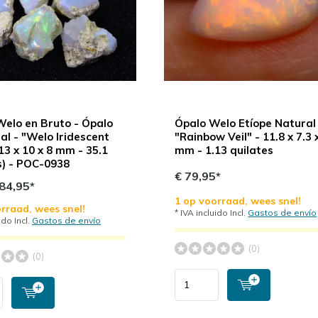
Welo en Bruto - Ópalo
Ópalo Welo Etíope Natural
tal - "Welo Iridescent
"Rainbow Veil" - 11.8 x 7.3 
(13 x 10 x 8 mm - 35.1
mm - 1.13 quilates
s) - POC-0938
€ 79,95*
84,95*
1 op voorraad, wees snel!
rraad, wees snel!
* IVA incluido Incl.
Gastos de envío
ido Incl.
Gastos de envío
(0)
(0)