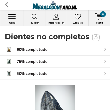
0
menú
buscar
iniciar sesión
wishlist
cesta
Dientes no completos
(3)
90% completado
75% completado
50% completado