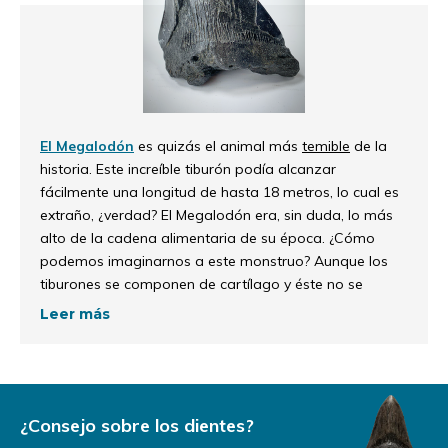
El Megalodón
es quizás el animal más
temible
de la
historia. Este increíble tiburón podía alcanzar
fácilmente una longitud de hasta 18 metros, lo cual es
extraño, ¿verdad? El Megalodón era, sin duda, lo más
alto de la cadena alimentaria de su época. ¿Cómo
podemos imaginarnos a este monstruo? Aunque los
tiburones se componen de cartílago y éste no se
fosiliza, aún podemos disfrutar de los hermosos y,
Leer más
sobre todo, grandes dientes que dejó el Megalodon.
Por supuesto, los
dientes completos de Megalodon
son los más raros y, por tanto, los más valiosos, pero
existe un gran mercado para los dientes incompletos.
¿A qué se debe? Estaremos encantados de explicárselo
¿Consejo sobre los dientes?
en nuestro texto.