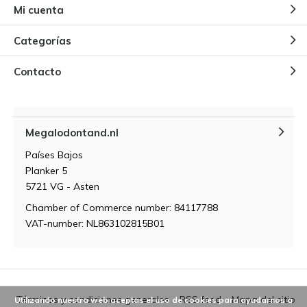
Mi cuenta
Categorías
Contacto
Megalodontand.nl
Países Bajos
Planker 5
5721 VG - Asten
Chamber of Commerce number: 84117788
VAT-number: NL863102815B01
Términos y condiciones generales
RSS feed
Mapa del sitio
Utilizando nuestra web aceptas el uso de cookies para ayudarnos a