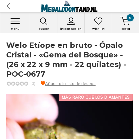
0
menú
buscar
iniciar sesión
wishlist
cesta
Welo Etíope en bruto - Ópalo
Cristal - «Gema del Bosque» -
(26 x 22 x 9 mm - 22 quilates) -
POC-0677
(0)
Añadir a la lista de deseos
MÁS RARO QUE LOS DIAMANTES