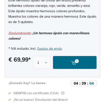
Este hermoso ópalo de cristal (en bruto) presenta
brillantes colores naranja, rojo, verde, amarillo y azul.
Este ópalo muestra hermosos colores profundos.
Muestra los colores de una manera hermosa. Este ópalo
es de 5 quilates.
Deslumbrante:
¡Un hermoso ópalo con maravillosos
colores!
* IVA incluido, Incl.
Gastos de envío
€ 69,99*
0
4
:
3
9
:
0
3
¿Enviado hoy? Lo tienes:
SIEMPRE con certificado (COA)
¿No es bueno? ¡Devolución del dinero!