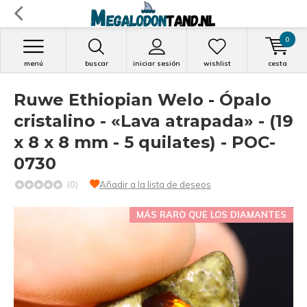
0
menú
buscar
iniciar sesión
wishlist
cesta
Ruwe Ethiopian Welo - Ópalo
cristalino - «Lava atrapada» - (19
x 8 x 8 mm - 5 quilates) - POC-
0730
(0)
Añadir a la lista de deseos
MÁS RARO QUE LOS DIAMANTES