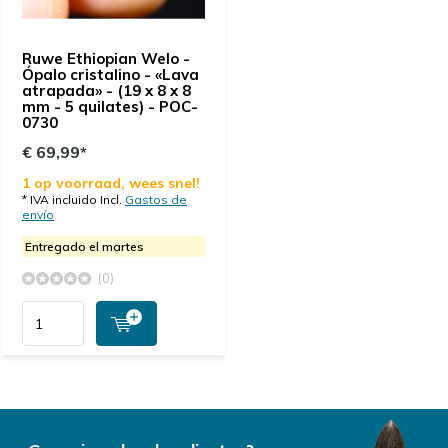
Ruwe Ethiopian Welo -
Ópalo cristalino - «Lava
atrapada» - (19 x 8 x 8
mm - 5 quilates) - POC-
0730
€ 69,99*
1 op voorraad, wees snel!
* IVA incluido Incl.
Gastos de
envío
Entregado el martes
(0)