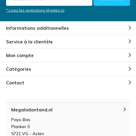
rend certainement pas sans valeur. Les dents cassées
racontent une très belle histoire. Quelque chose s'est
* Lisez les restrictions légales ici
passé, que ce soit une chasse ou un combat. Ils
racontent chacun leur propre histoire. Peut-être que le
Informations additionnelles
Megalodon s'est battu avec l'un de ses semblables ou
avec le Léviathan, peut-être s'est-il cassé une dent au
Service à la clientèle
cours d'une chasse à de grosses proies. Donc, bien que
la dent soit cassée, elle a toujours sa propre histoire. Et
Mon compte
qui sait, vous pourrez peut-être conserver la dent dans
votre collection et, un jour, vous obtiendrez plus
Catégories
d'informations sur la dent cassée et vous serez en
mesure de raconter l'histoire plus en détail.
Contact
Megalodontand.nl
Pays-Bas
Planker 5
5721 VG - Asten