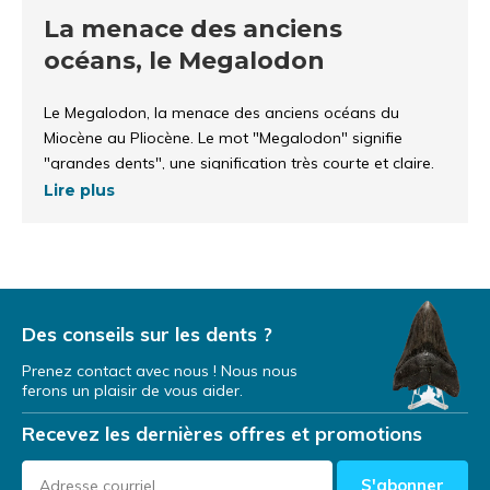
La menace des anciens
océans, le Megalodon
Le Megalodon, la menace des anciens océans du
Miocène au Pliocène. Le mot "Megalodon" signifie
"grandes dents", une signification très courte et claire.
Ces grandes dents étaient utilisées de manière
Lire plus
excessive au quotidien. Le Megalodon devait manger
toute la journée pour survivre. Cela a probablement
toujours été très rude. Cela a provoqué la rupture d'une
dent ou sa chute complète.
Des conseils sur les dents ?
Demi-dents de Megalodon
(complètes à 50%)
Prenez contact avec nous ! Nous nous
ferons un plaisir de vous aider.
Nous soupçonnons que les chasses du Megalodon
Recevez les dernières offres et promotions
étaient très impitoyables. Parfois, une dent peut être
perdue ou cassée. Le fait de se casser les dents ne les
S'abonner