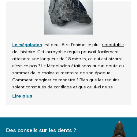
Le mégalodon
est peut-être l'animal le plus
redoutable
de l'histoire. Cet incroyable requin pouvait facilement
atteindre une longueur de 18 mètres, ce qui est bizarre,
n'est-ce pas ? Le Mégalodon était sans aucun doute au
sommet de la chaîne alimentaire de son époque.
Comment imaginer ce monstre ? Bien que les requins
soient constitués de cartilage et que celui-ci ne se
fossilise pas, nous pouvons toujours apprécier les
Lire plus
belles et surtout grandes dents laissées par le
Mégalodon. Bien sûr, les
dents complètes de
mégalodon
sont les plus rares et donc les plus
précieuses, mais il existe un marché important pour les
dents incomplètes. Comment cela se fait-il ? Nous nous
Des conseils sur les dents ?
ferons un plaisir de vous l'expliquer dans notre texte.