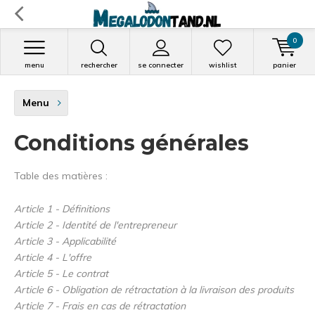
0
menu
rechercher
se connecter
wishlist
panier
Menu
Conditions générales
Table des matières :
Article 1 - Définitions
Article 2 - Identité de l'entrepreneur
Article 3 - Applicabilité
Article 4 - L'offre
Article 5 - Le contrat
Article 6 - Obligation de rétractation à la livraison des produits
Article 7 - Frais en cas de rétractation