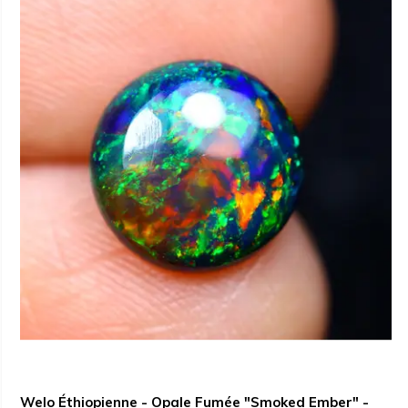
Welo Éthiopienne - Opale Fumée "Smoked Ember" -