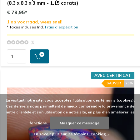
(8.3 x 8.3 x 3 mm - 1.15 carats)
€ 79,95*
1 op voorraad, wees snel!
* Taxes incluses Incl.
Frais d'expédition
(0)
AVEC CERTIFICAT
SAUVER
20%
En visitant notre site, vous acceptez l'utilisation des témoins (cookies).
Ces derniers nous permettent de mieux comprendre la provenance de
notre clientèle et son utilisation de notre site, en plus d'en améliorer les
fonctions.
Masquer ce message
En savoir plus sur les témoins (cookies) »