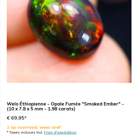
Welo Éthiopienne - Opale Fumée "Smoked Ember" -
(10 x 7.8 x 5 mm - 1.98 carats)
€ 69,95*
1 op voorraad, wees snel!
* Taxes incluses Incl.
Frais d'expédition