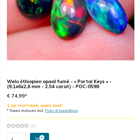
Welo éthiopien opaal fumé - « Portal Keys » -
(9,1x6x2,6 mm - 2.54 carat) - POC-0598
€ 74,99*
1 op voorraad, wees snel!
* Taxes incluses Incl.
Frais d'expédition
(0)