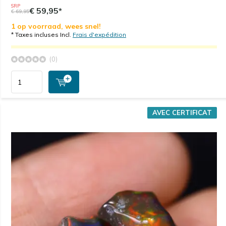
SRP
€ 59,95*
€ 69,95
1 op voorraad, wees snel!
* Taxes incluses Incl.
Frais d'expédition
(0)
AVEC CERTIFICAT