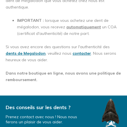
dent de mégalodon que vous achetez chez nous est
authentique.
IMPORTANT :
lorsque vous achetez une dent de
mégalodon, vous recevez
automatiquement
un COA
(certificat d'authenticité) de notre part.
Si vous avez encore des questions sur l'authenticité des
dents de Megalodon
, veuillez nous
contacter
. Nous serons
heureux de vous aider.
Dans notre boutique en ligne, nous avons une politique de
remboursement.
Des conseils sur les dents ?
Prenez contact avec nous ! Nous nous
ferons un plaisir de vous aider.