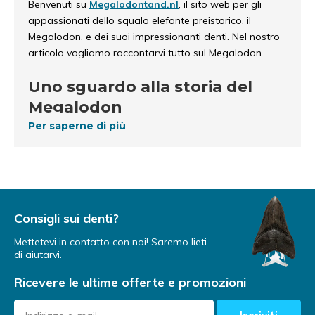
Benvenuti su
Megalodontand.nl
, il sito web per gli
appassionati dello squalo elefante preistorico, il
Megalodon, e dei suoi impressionanti denti. Nel nostro
articolo vogliamo raccontarvi tutto sul Megalodon.
Uno sguardo alla storia del
Megalodon
Per saperne di più
Il Megalodon, noto anche come Otodus Megalodon,
era una specie di squalo gigante vissuta da 23 milioni a
3,6 milioni di anni fa. Questo magnifico predatore
apicale apparteneva alla famiglia degli Otodontidae. I
Megalodon erano gli squali più grandi che abbiano mai
Consigli sui denti?
nuotato nelle nostre acque.
Mettetevi in contatto con noi! Saremo lieti
Il Megalodon poteva raggiungere facilmente una
di aiutarvi.
lunghezza di 18 metri e un peso di 60.000 chili. Si tratta,
Ricevere le ultime offerte e promozioni
ovviamente, di un dato davvero bizzarro. Inoltre, anche
i denti del Megalodon potevano crescere fino a