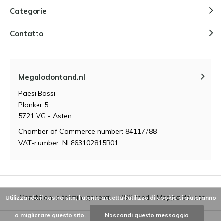
Categorie
Contatto
Megalodontand.nl
Paesi Bassi
Planker 5
5721 VG - Asten
Chamber of Commerce number: 84117788
VAT-number: NL863102815B01
Condizioni e termini generali
RSS feed
Mappa del sito
Utilizzando il nostro sito, l'utente accetta l'utilizzo di cookie ci aiuteranno
a migliorare questo sito.
Nascondi questo messaggio