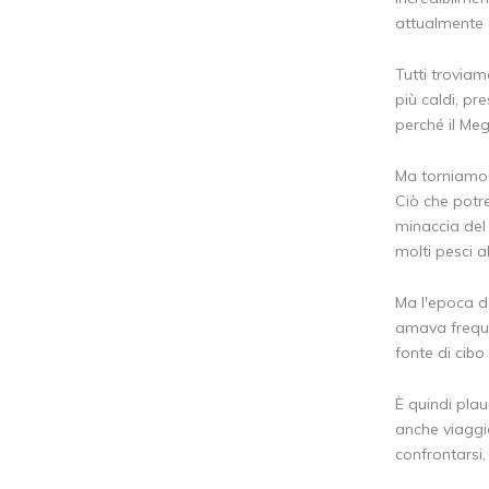
attualmente 
Tutti troviam
più caldi, p
perché il Me
Ma torniamo a
Ciò che potr
minaccia del
molti pesci a
Ma l'epoca de
amava freque
fonte di cibo
È quindi pla
anche viaggia
confrontarsi,