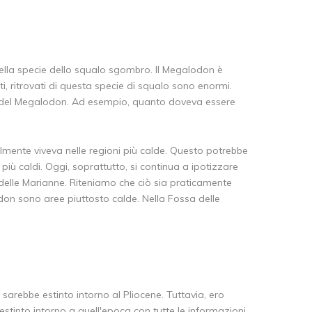
lla specie dello squalo sgombro. Il Megalodon è
i, ritrovati di questa specie di squalo sono enormi.
o del Megalodon. Ad esempio, quanto doveva essere
mente viveva nelle regioni più calde. Questo potrebbe
iù caldi. Oggi, soprattutto, si continua a ipotizzare
delle Marianne. Riteniamo che ciò sia praticamente
odon sono aree piuttosto calde. Nella Fossa delle
sarebbe estinto intorno al Pliocene. Tuttavia, ero
estinto intorno a quell'epoca con tutte le informazioni