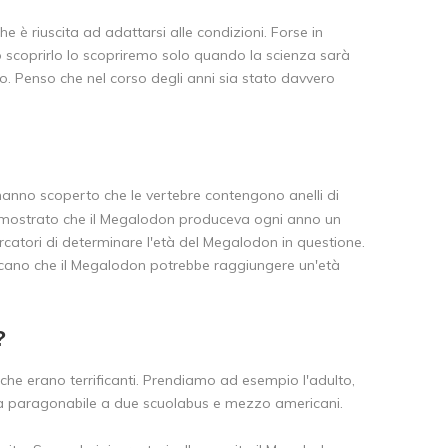
e è riuscita ad adattarsi alle condizioni. Forse in
o scoprirlo lo scopriremo solo quando la scienza sarà
. Penso che nel corso degli anni sia stato davvero
i hanno scoperto che le vertebre contengono anelli di
a dimostrato che il Megalodon produceva ogni anno un
catori di determinare l'età del Megalodon in questione.
dicano che il Megalodon potrebbe raggiungere un'età
?
he erano terrificanti. Prendiamo ad esempio l'adulto,
ifra paragonabile a due scuolabus e mezzo americani.