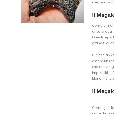
che cercava s
Il Megal
Come ormai n
ancora oggi m
Questi reper
grande, quant
Ciò che abbi
essere un rag
che questo g
impossibile. 
Marianne, più
Il Megal
Come già dett
incredibilmen