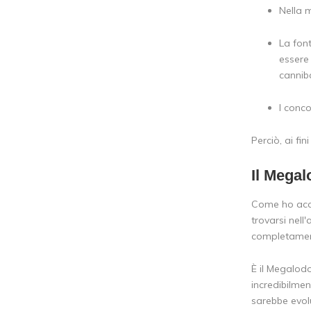
Nella m
La font
essere
canniba
I conco
Perciò, ai f
Il Mega
Come ho acce
trovarsi nel
completamente
È il Megalod
incredibilmen
sarebbe evol