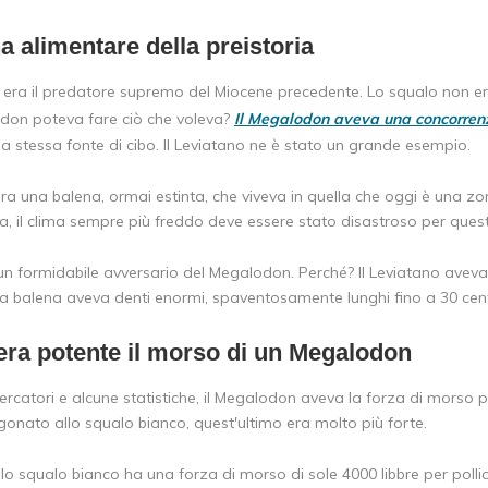
a alimentare della preistoria
 era il predatore supremo del Miocene precedente. Lo squalo non er
odon poteva fare ciò che voleva?
Il Megalodon aveva una concorren
la stessa fonte di cibo. Il Leviatano ne è stato un grande esempio.
era una balena, ormai estinta, che viveva in quella che oggi è una zo
, il clima sempre più freddo deve essere stato disastroso per questi g
, un formidabile avversario del Megalodon. Perché? Il Leviatano avev
sta balena aveva denti enormi, spaventosamente lunghi fino a 30 cent
era potente il morso di un Megalodon
ercatori e alcune statistiche, il Megalodon aveva la forza di morso 
onato allo squalo bianco, quest'ultimo era molto più forte.
o squalo bianco ha una forza di morso di sole 4000 libbre per polli