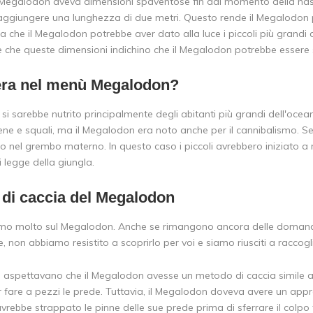
di Megalodon aveva dimensioni spaventose fin dal momento della nasci
aggiungere una lunghezza di due metri. Questo rende il Megalodon p
ca che il Megalodon potrebbe aver dato alla luce i piccoli più grandi di 
 che queste dimensioni indichino che il Megalodon potrebbe essere s
era nel menù Megalodon?
si sarebbe nutrito principalmente degli abitanti più grandi dell'ocea
ene e squali, ma il Megalodon era noto anche per il cannibalismo. Sec
to nel grembo materno. In questo caso i piccoli avrebbero iniziato a 
i legge della giungla.
 di caccia del Megalodon
mo molto sul Megalodon. Anche se rimangono ancora delle domand
 non abbiamo resistito a scoprirlo per voi e siamo riusciti a raccogl
 si aspettavano che il Megalodon avesse un metodo di caccia simile a q
 fare a pezzi le prede. Tuttavia, il Megalodon doveva avere un approc
ebbe strappato le pinne delle sue prede prima di sferrare il colpo 