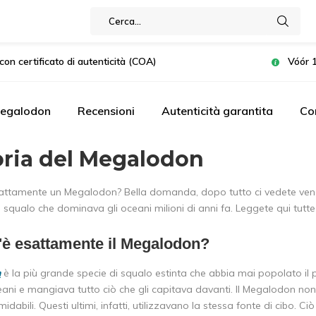
con certificato di autenticità (COA)
Vóór 1
Megalodon
Recensioni
Autenticità garantita
Co
oria del Megalodon
attamente un Megalodon? Bella domanda, dopo tutto ci vedete vendere
 squalo che dominava gli oceani milioni di anni fa. Leggete qui tutt
'è esattamente il Megalodon?
n
è la più grande specie di squalo estinta che abbia mai popolato il p
ceani e mangiava tutto ciò che gli capitava davanti. Il Megalodon n
midabili. Questi ultimi, infatti, utilizzavano la stessa fonte di cibo