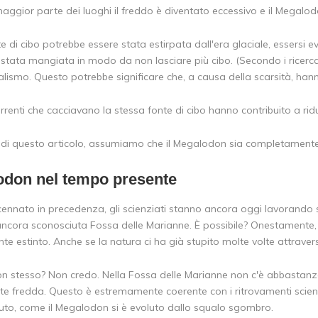
aggior parte dei luoghi il freddo è diventato eccessivo e il Megalod
e di cibo potrebbe essere stata estirpata dall'era glaciale, essersi ev
 stata mangiata in modo da non lasciare più cibo. (Secondo i ricercat
lismo. Questo potrebbe significare che, a causa della scarsità, hann
rrenti che cacciavano la stessa fonte di cibo hanno contribuito a rid
ini di questo articolo, assumiamo che il Megalodon sia completamente
lodon nel tempo presente
nnato in precedenza, gli scienziati stanno ancora oggi lavorando s
l'ancora sconosciuta Fossa delle Marianne. È possibile? Onestamente,
 estinto. Anche se la natura ci ha già stupito molte volte attravers
on stesso? Non credo. Nella Fossa delle Marianne non c'è abbastanza 
te fredda. Questo è estremamente coerente con i ritrovamenti scientifi
uto, come il Megalodon si è evoluto dallo squalo sgombro.