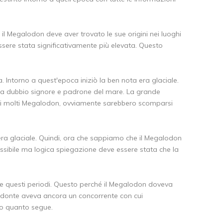
 il Megalodon deve aver trovato le sue origini nei luoghi
ssere stata significativamente più elevata. Questo
. Intorno a quest'epoca iniziò la ben nota era glaciale.
za dubbio signore e padrone del mare. La grande
tati molti Megalodon, ovviamente sarebbero scomparsi
'era glaciale. Quindi, ora che sappiamo che il Megalodon
ssibile ma logica spiegazione deve essere stata che la
nte questi periodi. Questo perché il Megalodon doveva
alodonte aveva ancora un concorrente con cui
amo quanto segue.