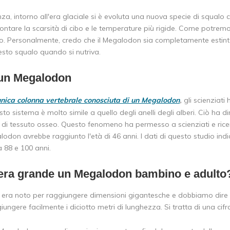
a, intorno all'era glaciale si è evoluta una nuova specie di squalo ch
rontare la scarsità di cibo e le temperature più rigide. Come potrem
lo. Personalmente, credo che il Megalodon sia completamente estinto
esto squalo quando si nutriva.
 un Megalodon
nica colonna vertebrale conosciuta di un Megalodon
,
gli scienziat
sto sistema è molto simile a quello degli anelli degli alberi. Ciò h
 di tessuto osseo. Questo fenomeno ha permesso a scienziati e ricer
odon avrebbe raggiunto l'età di 46 anni. I dati di questo studio in
 88 e 100 anni.
era grande un Megalodon bambino e adulto
 era noto per raggiungere dimensioni gigantesche e dobbiamo dire c
iungere facilmente i diciotto metri di lunghezza. Si tratta di una c