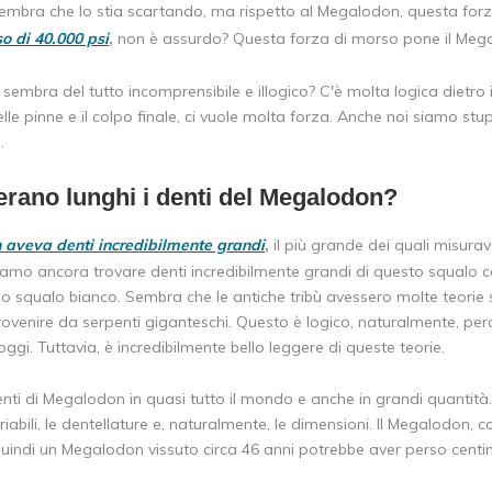
embra che lo stia scartando, ma rispetto al Megalodon, questa forz
o di 40.000 psi
,
non è assurdo? Questa forza di morso pone il Meg
sembra del tutto incomprensibile e illogico? C'è molta logica dietro
lle pinne e il colpo finale, ci vuole molta forza. Anche noi siamo stu
é.
rano lunghi i denti del Megalodon?
 aveva denti incredibilmente grandi
,
il più grande dei quali misura
iamo ancora trovare denti incredibilmente grandi di questo squalo co
o squalo bianco. Sembra che le antiche tribù avessero molte teorie su
ovenire da serpenti giganteschi. Questo è logico, naturalmente, perc
gi. Tuttavia, è incredibilmente bello leggere di queste teorie.
nti di Megalodon in quasi tutto il mondo e anche in grandi quantità. 
ariabili, le dentellature e, naturalmente, le dimensioni. Il Megalod
 quindi un Megalodon vissuto circa 46 anni potrebbe aver perso centin