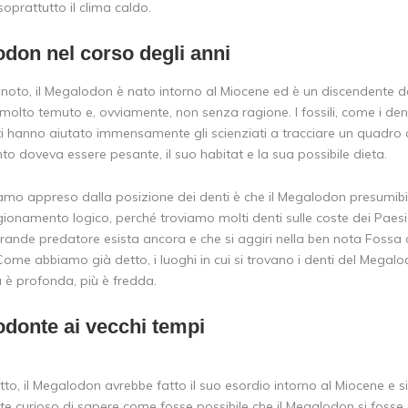
oprattutto il clima caldo.
odon nel corso degli anni
oto, il Megalodon è nato intorno al Miocene ed è un discendente de
olto temuto e, ovviamente, non senza ragione. I fossili, come i dent
ti hanno aiutato immensamente gli scienziati a tracciare un quadr
o doveva essere pesante, il suo habitat e la sua possibile dieta.
amo appreso dalla posizione dei denti è che il Megalodon presumibil
ionamento logico, perché troviamo molti denti sulle coste dei Paesi p
rande predatore esista ancora e che si aggiri nella ben nota Fossa 
Come abbiamo già detto, i luoghi in cui si trovano i denti del Megal
 è profonda, più è fredda.
odonte ai vecchi tempi
o, il Megalodon avrebbe fatto il suo esordio intorno al Miocene e si 
te curioso di sapere come fosse possibile che il Megalodon si fosse 