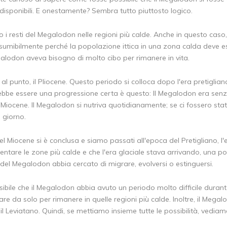
disponibili. E onestamente? Sembra tutto piuttosto logico.
o i resti del Megalodon nelle regioni più calde. Anche in questo caso,
resumibilmente perché la popolazione ittica in una zona calda deve e
galodon aveva bisogno di molto cibo per rimanere in vita.
l punto, il Pliocene. Questo periodo si colloca dopo l'era pretigliana
ebbe essere una progressione certa è questo: Il Megalodon era sen
 Miocene. Il Megalodon si nutriva quotidianamente; se ci fossero s
l giorno.
l Miocene si è conclusa e siamo passati all'epoca del Pretigliano, l
ntare le zone più calde e che l'era glaciale stava arrivando, una po
 del Megalodon abbia cercato di migrare, evolversi o estinguersi.
usibile che il Megalodon abbia avuto un periodo molto difficile dura
re da solo per rimanere in quelle regioni più calde. Inoltre, il Meg
 il Leviatano. Quindi, se mettiamo insieme tutte le possibilità, vedi