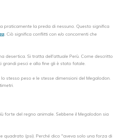
a praticamente la preda di nessuno. Questo significa
za
.
Ciò significa conflitti con e/o concorrenti che
na desertica. Si tratta dell'attuale Perù. Come descritto
randi pesci e alla fine gli è stato fatale.
a lo stesso peso e le stesse dimensioni del Megalodon.
imetri.
più forte del regno animale. Sebbene il Megalodon sia
ce quadrato (psi). Perché dico "aveva solo una forza di