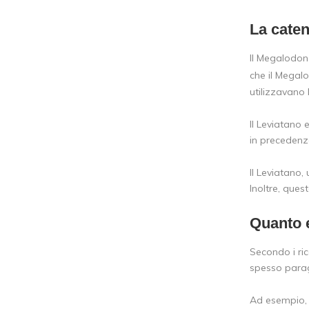
La caten
Il Megalodon
che il Megal
utilizzavano 
Il Leviatano 
in precedenza
Il Leviatano
Inoltre, que
Quanto 
Secondo i ric
spesso parag
Ad esempio, l