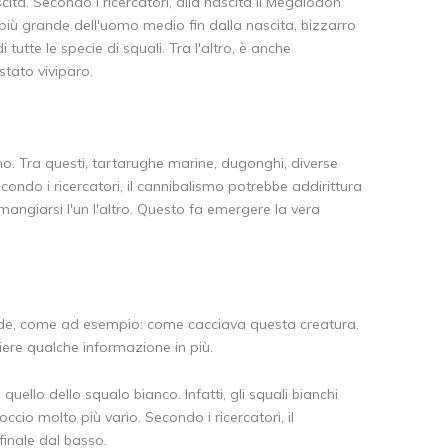
ta. Secondo i ricercatori, alla nascita il Megalodon
iù grande dell'uomo medio fin dalla nascita, bizzarro
tutte le specie di squali. Tra l'altro, è anche
tato viviparo.
no. Tra questi, tartarughe marine, dugonghi, diverse
ondo i ricercatori, il cannibalismo potrebbe addirittura
mangiarsi l'un l'altro. Questo fa emergere la vera
e, come ad esempio: come cacciava questa creatura.
iere qualche informazione in più.
uello dello squalo bianco. Infatti, gli squali bianchi
cio molto più vario. Secondo i ricercatori, il
finale dal basso.