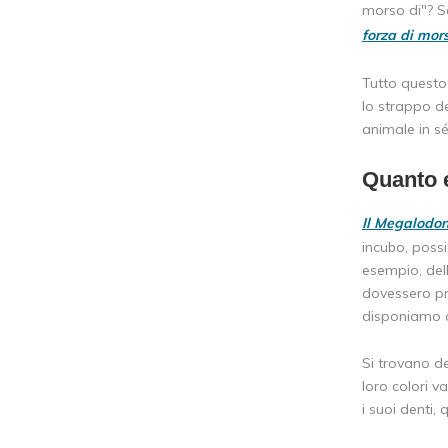
morso di"? S
forza di mors
Tutto questo 
lo strappo de
animale in s
Quanto e
Il Megalodon
incubo, poss
esempio, dell
dovessero pr
disponiamo og
Si trovano de
loro colori v
i suoi denti,