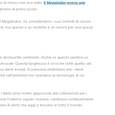
a di morso non era nulla.
Il Megalodon aveva una
alodon al primo posto.
 il Megalodon. Se consideriamo i suoi metodi di caccia,
piti, ma questo è un risultato e un record per una specie
va diciassette centimetri. Anche se questo sembra un
lossale. Questa lunghezza è circa tre volte quella, ad
i denti trovati. Si pensava addirittura che i denti
hé nell'antichità non avevamo la tecnologia di cui
I denti sono molto apprezzati dai collezionisti per i
on, come l'odierno squalo murena, cambiava continuamente
aia di denti che oggi si trovano in tutto il mondo.