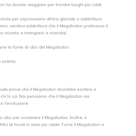
on ha dovuto viaggiare per trovare luoghi più caldi.
oluta per sopravvivere all'era glaciale o addirittura
ori, sembra addirittura che il Megalodon praticasse il
o iniziato a mangiarsi a vicenda).
urre la fonte di cibo del Megalodon.
 estinto.
ulle prove che il Megalodon dovrebbe esistere e
 chi lo sa. Noi pensiamo che il Megalodon sia
o l'evoluzione.
cibo per sostenere il Megalodon. Inoltre, è
ci di fossili in aree più calde. Forse il Megalodon si