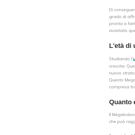
Di conseguenz
grado di aff
pronta a far
avvistato qu
L'età di
Studiando l'
u
crescita. Que
nuovo strato
Questo Megal
compresa tra
Quanto 
Il Megalodon
che può ragg