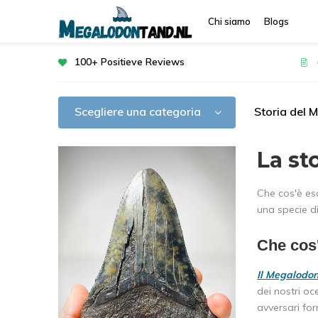
Chi siamo
Blogs
100+ Positieve Reviews
Scegliere una categoria
Storia del 
La st
Che cos'è es
una specie di
Che cos
Il Megalodo
dei nostri o
avversari for