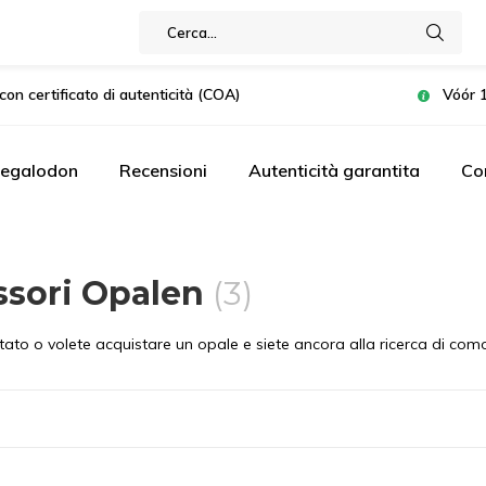
con certificato di autenticità (COA)
Vóór 1
Megalodon
Recensioni
Autenticità garantita
Co
ssori Opalen
(3)
ato o volete acquistare un opale e siete ancora alla ricerca di como