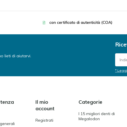
con certificato di autenticità (COA)
Rice
lieti di aiutarvi.
* Leggi
stenza
Il mio
Categorie
account
I 15 migliori denti di
Megalodon
Registrati
 generali