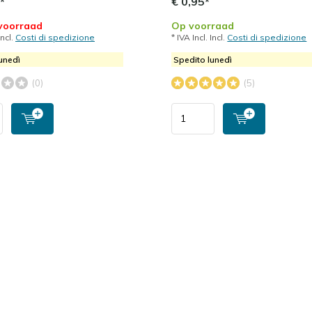
*
€ 0,95*
 voorraad
Op voorraad
Incl.
Costi di spedizione
* IVA Incl. Incl.
Costi di spedizione
unedì
Spedito lunedì
(0)
(5)