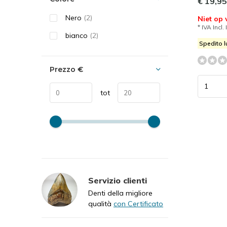
€ 19,95
Nero
(2)
Niet op
* IVA Incl. 
bianco
(2)
Spedito l
Prezzo
€
tot
Servizio clienti
Denti della migliore
qualità
con Certificato