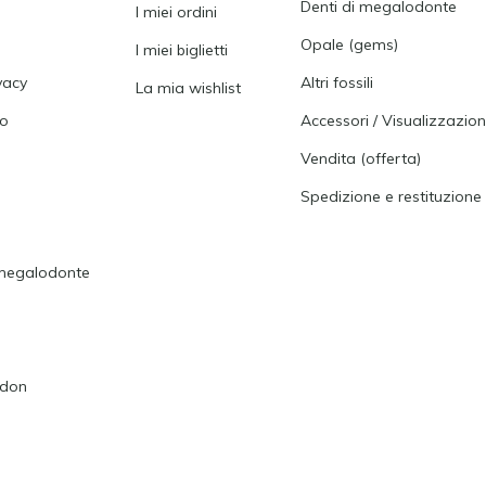
Denti di megalodonte
I miei ordini
Opale (gems)
I miei biglietti
vacy
Altri fossili
La mia wishlist
to
Accessori / Visualizzazion
Vendita (offerta)
Spedizione e restituzione
i megalodonte
odon