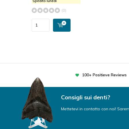
Spedito lunedì
(0)
100+ Positieve Reviews
Consigli sui denti?
Mettetevi in contatto con noi! Saremo 