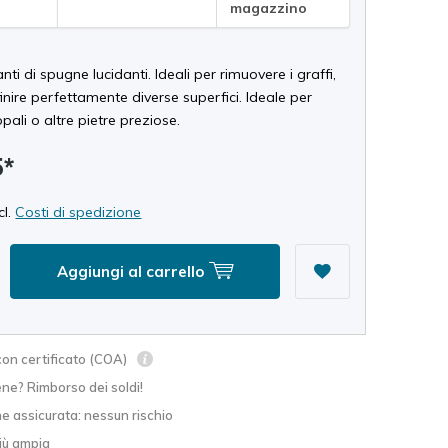
magazzino
nti di spugne lucidanti. Ideali per rimuovere i graffi,
ifinire perfettamente diverse superfici. Ideale per
opali o altre pietre preziose.
5*
cl.
Costi di spedizione
Aggiungi al carrello
on certificato (COA)
ne? Rimborso dei soldi!
e assicurata: nessun rischio
ù ampia