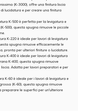
nissima (K-3000), offre una finitura liscia
di lucidatura e per creare una finitura
tura K-500 è perfetta per la levigatura e
e (K-500), questa spugna rimuove le piccole
rme.
ra K-220 è ideale per lavori di levigatura
questa spugna rimuove efficacemente le
a, pronta per ulteriori finiture o lucidature.
ura K-400 è ideale per lavori di levigatura
 grana K-400, questa spugna rimuove
 liscia. Adatta per lavori preparatori e per
 K-60 è ideale per i lavori di levigatura e
a grossa (K-60), questa spugna rimuove
a preparare le superfici per un'ulteriore