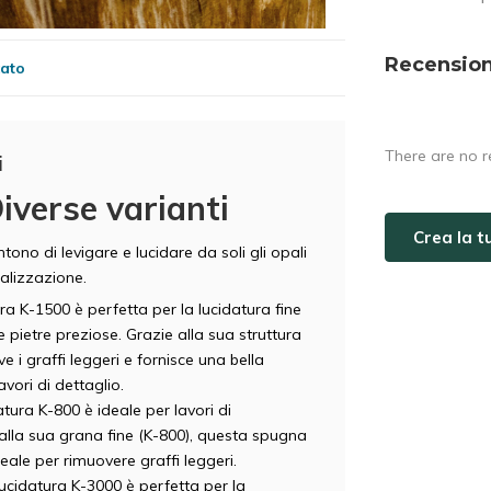
Recension
cato
There are no r
i
iverse varianti
Crea la 
tono di levigare e lucidare da soli gli opali
nalizzazione.
a K-1500 è perfetta per la lucidatura fine
e pietre preziose. Grazie alla sua struttura
 i graffi leggeri e fornisce una bella
avori di dettaglio.
ura K-800 è ideale per lavori di
e alla sua grana fine (K-800), questa spugna
deale per rimuovere graffi leggeri.
ucidatura K-3000 è perfetta per la