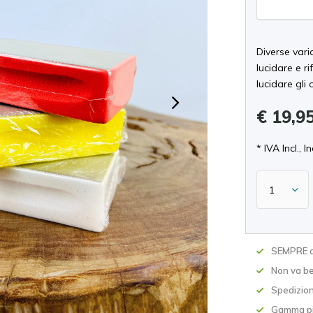
Diverse varia
lucidare e r
lucidare gli 
€ 19,9
* IVA Incl., In
SEMPRE c
Non va be
Spedizion
Gamma pi