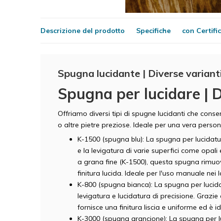
Descrizione del prodotto
Specifiche
con Certifi
Spugna lucidante | Diverse variant
Spugna per lucidare | D
Offriamo diversi tipi di spugne lucidanti che consen
o altre pietre preziose. Ideale per una vera perso
K-1500 (spugna blu): La spugna per lucidatur
e la levigatura di varie superfici come opali 
a grana fine (K-1500), questa spugna rimuove
finitura lucida. Ideale per l'uso manuale nei l
K-800 (spugna bianca): La spugna per lucidat
levigatura e lucidatura di precisione. Grazi
fornisce una finitura liscia e uniforme ed è i
K-3000 (spugna arancione): La spugna per l