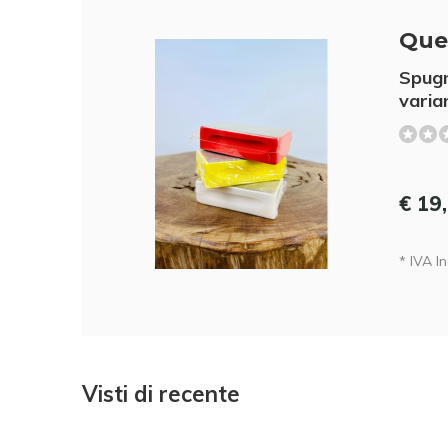
Que
Spugn
varian
€ 19
* IVA Inc
Visti di recente