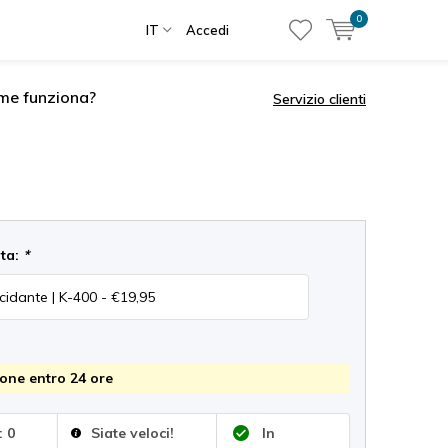
0
IT
Accedi
me funziona?
Servizio clienti
lta:
*
one entro 24 ore
: 0
Siate veloci!
In