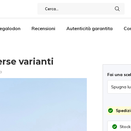
Megalodon
Recensioni
Autenticità garantita
Co
rse varianti
o
Fai una sce
Spedizi
Stock