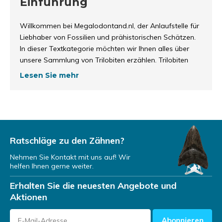
Einführung
Willkommen bei Megalodontand.nl, der Anlaufstelle für
Liebhaber von Fossilien und prähistorischen Schätzen.
In dieser Textkategorie möchten wir Ihnen alles über
unsere Sammlung von Trilobiten erzählen. Trilobiten
gehörten vor 500 Millionen Jahren zu den
Lesen Sie mehr
erfolgreichsten Tieren der Erde, was sie für
Wissenschaftler und Sammler interessant macht.
Unsere Sammlung
Ratschläge zu den Zähnen?
Bei Megalodontand.de haben wir eine umfangreiche
Sammlung von Trilobiten, die von Reedops, Phacops,
Nehmen Sie Kontakt mit uns auf! Wir
Hollardops, Cyphaspis, Drotops bis hin zu den seltenen
helfen Ihnen gerne weiter.
Psychopyge reicht. Jede der unten aufgeführten
Erhalten Sie die neuesten Angebote und
Trilobitenarten ist einzigartig und hat ihre eigene
Aktionen
Geschichte.
Abonnieren