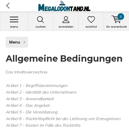
0
menu
suchen
anmelden
wishlist
ihr warenkorb
Menu
Allgemeine Bedingungen
Das Inhaltsverzeichnis:
Artikel 1 - Begriffsbestimmungen
Artikel 2 - Identität des Unternehmers
Artikel 3 - Anwendbarkeit
Artikel 4 - Das Angebot
Artikel 5 - Die Vereinbarung
Artikel 6 - Rücktrittspflicht bei der Lieferung von Erzeugnissen
Artikel 7 - Kosten im Falle des Rücktritts