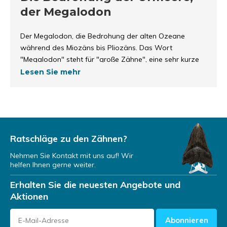
der Megalodon
Der Megalodon, die Bedrohung der alten Ozeane
während des Miozäns bis Pliozäns. Das Wort
"Megalodon" steht für "große Zähne", eine sehr kurze
und klare Bedeutung. Diese großen Zähne wurden
Lesen Sie mehr
täglich exzessiv benutzt. Der Megalodon musste den
ganzen Tag essen, um zu überleben. Das war
wahrscheinlich immer sehr hart. Dies führte dazu, dass
ein Zahn abbrach oder ganz ausfiel.
Ratschläge zu den Zähnen?
Halbe Megalodon-Zähne (50%
vollständig)
Nehmen Sie Kontakt mit uns auf! Wir
helfen Ihnen gerne weiter.
Wir vermuten, dass die Jagd auf den Megalodon sehr
Erhalten Sie die neuesten Angebote und
rücksichtslos war. Manchmal kann ein Zahn verloren
Aktionen
gehen oder abgebrochen sein. Das Abbrechen der
Zähne macht die Zähne keineswegs wertlos. Kaputte
Abonnieren