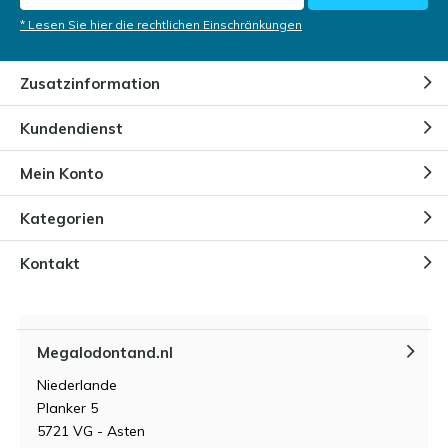
Zähne erzählen eine sehr schöne Geschichte.
Irgendetwas ist passiert, ob es nun eine Jagd oder ein
* Lesen Sie hier die rechtlichen Einschränkungen
Kampf war. Sie erzählen jeweils ihre eigene Geschichte.
Vielleicht war der Megalodon in einen Kampf mit einem
Zusatzinformation
seiner Artgenossen oder dem Leviathan verwickelt,
vielleicht schlug er sich bei der Jagd auf große Beute
Kundendienst
einen Zahn aus. Obwohl der Zahn abgebrochen ist, hat
er also seine eigene Geschichte. Und wer weiß, vielleicht
Mein Konto
nehmen Sie den Zahn in Ihre Sammlung auf und eines
Tages werden mehr Informationen über den
Kategorien
abgebrochenen Zahn verfügbar sein und Sie können
die Geschichte weiter erzählen.
Kontakt
Megalodontand.nl
Niederlande
Planker 5
5721 VG - Asten