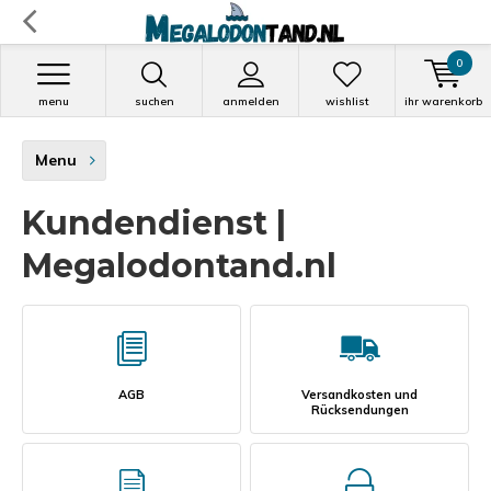
0
menu
suchen
anmelden
wishlist
ihr warenkorb
Menu
Kundendienst |
Megalodontand.nl
AGB
Versandkosten und
Rücksendungen