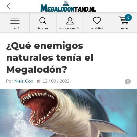
0
menú
buscar
iniciar sesión
wishlist
cesta
¿Qué enemigos
naturales tenía el
Megalodón?
Por
Niels Cox
12 / 09 / 2022
0