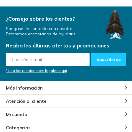
¿Podrá volver alguna vez el
Megalodón?
Por
Niels Cox
¿Consejo sobre los dientes?
Póngase en contacto con nosotros.
Estaremos encantados de ayudarle.
¿Dónde vivía el Megalodón?
Reciba las últimas ofertas y promociones
Por
Niels Cox
Suscribirse
¿Cómo sabemos de la existencia
* Lea las restricciones legales aquí
del Megalodón?
Por
Niels
Más información
Atención al cliente
¿Qué edad tiene un Megalodón?
Por
Niels Cox
Mi cuenta
Categorías