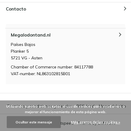
¿Qué tamaño tiene el
Megalodón?
Contacto
Por
NIels Cox
Megalodontand.nl
¿Qué enemigos naturales tenía el
Megalodón?
Países Bajos
Por
Niels Cox
Planker 5
5721 VG - Asten
Chamber of Commerce number: 84117788
VAT-number: NL863102815B01
Términos y condiciones generales
RSS feed
Mapa del sitio
Utilizando nuestra web aceptas el uso de cookies para ayudarnos a
mejorar el funcionamiento de esta página web.
Ocultar este mensaje
Más acerca de las cookies »
© 2026 - Powered by
Lightspeed
- Theme by
DMWS.nl