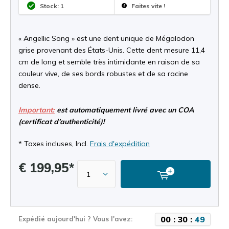
Stock: 1
Faites vite !
« Angellic Song » est une dent unique de Mégalodon
grise provenant des États-Unis. Cette dent mesure 11,4
cm de long et semble très intimidante en raison de sa
couleur vive, de ses bords robustes et de sa racine
dense.
Important:
est automatiquement livré avec un COA
(certificat d'authenticité)!
* Taxes incluses, Incl.
Frais d'expédition
€ 199,95*
0
0
:
3
0
:
4
9
Expédié aujourd'hui ? Vous l'avez: