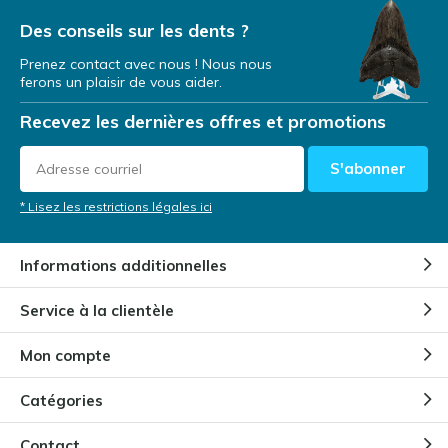
Par
Philip Clitty
- 10-08-2022 12:40
Des conseils sur les dents ?
5 / 5
Prenez contact avec nous ! Nous nous
Prachtig vriendelijke mensen en snelle service.
ferons un plaisir de vous aider.
Product was super en waar voor mijn geld.
Recevez les dernières offres et promotions
S'abonner
* Lisez les restrictions légales ici
Informations additionnelles
Service à la clientèle
Mon compte
Catégories
Contact