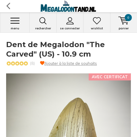
0
menu
rechercher
se connecter
wishlist
panier
Dent de Megalodon "The
Carved" (US) - 10.9 cm
(8)
Ajouter à la liste de souhaits
AVEC CERTIFICAT