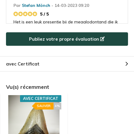
Par
Stefan Mönch
- 14-03-2023 09:20
5 / 5
Het is een leuk presentje bij de megalodontand die ik
besteld had. Ik heb het flesje met haaientanden
gegeven aan mijn buurjongetje van 9 die is er
Publiez votre propre évaluation
helemaal gek van. Ik denk dat hij ook een
toekomstige megalodontand koper gaat worden.
avec Certificat
Par
Marktechnical
- 31-08-2022 15:15
5 / 5
Super blij met mijn bestelling, gaan zeker alweer
Vu(s) récemment
bestellen
AVEC CERTIFICAT
SAUVER
4%
Par
F de vries
- 10-08-2022 12:42
5 / 5
Besteld en de volgende dag al binnen , heel goed
verpakt en een prachtige tand ben er blij mee kan