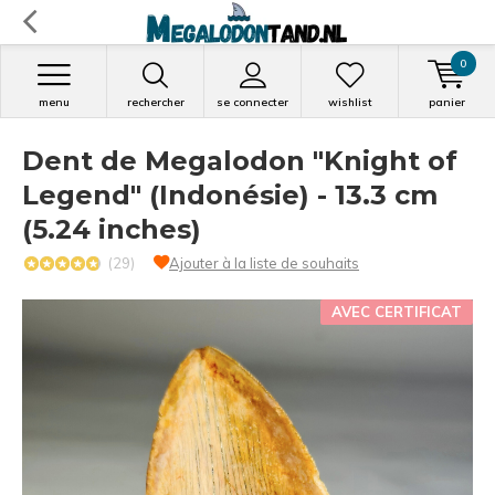
0
menu
rechercher
se connecter
wishlist
panier
Dent de Megalodon "Knight of
Legend" (Indonésie) - 13.3 cm
(5.24 inches)
(29)
Ajouter à la liste de souhaits
AVEC CERTIFICAT