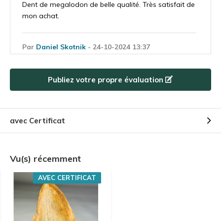
Dent de megalodon de belle qualité. Très satisfait de
mon achat.
Par
Daniel Skotnik
- 24-10-2024 13:37
5 / 5
Just like the pictures. Stunning thooth. Anytime again.
Publiez votre propre évaluation
Par
Marcel
- 24-10-2024 13:37
5 / 5
avec Certificat
Super blij mee. Mooier in het echt dan op de foto's.
Vu(s) récemment
Par
Marco
- 24-10-2024 13:37
5 / 5
AVEC CERTIFICAT
Item as described, excellently packed and fast
delivered. Awesome product.