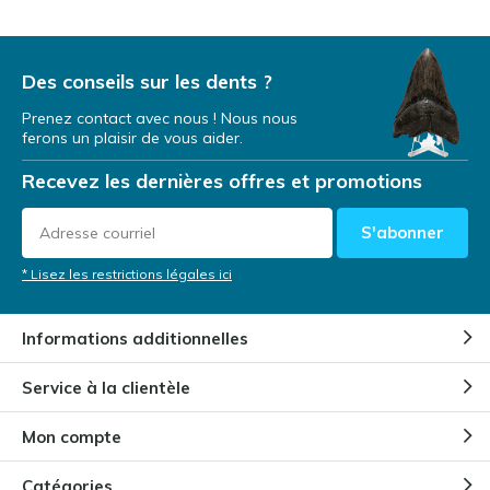
Par
Renard Davy
- 24-10-2024 13:36
5 / 5
Des conseils sur les dents ?
Very beautiful piece. And the timing of delivery is fast
and easy. Thank you
Prenez contact avec nous ! Nous nous
ferons un plaisir de vous aider.
Par
Luka
- 24-10-2024 13:36
Recevez les dernières offres et promotions
5 / 5
S'abonner
Nice.
* Lisez les restrictions légales ici
Par
Damon J
- 24-10-2024 13:35
Informations additionnelles
5 / 5
Mooi tand, snelle levering en erg goed verpakt!
Service à la clientèle
Mon compte
Par
Hannes
- 24-10-2024 13:34
4 / 5
Catégories