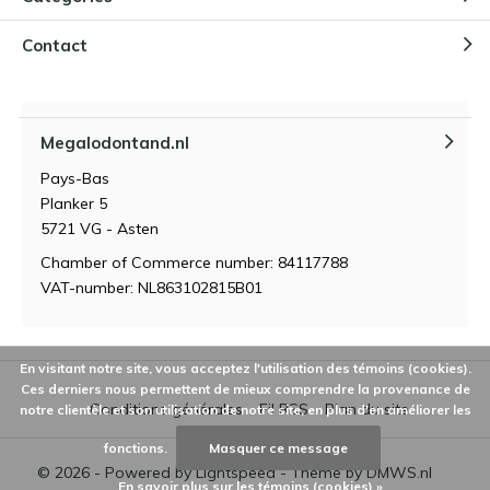
Sehr gut. Alles wie erwartet. Gern wieder.
Contact
Par
Teresa Martínez
- 24-10-2024 13:34
5 / 5
Perfecta
Megalodontand.nl
Pays-Bas
Planker 5
Par
andre voorveld
- 24-10-2024 13:34
5721 VG - Asten
5 / 5
Chamber of Commerce number: 84117788
Mooi goed verpakt ,ben er blij mee
VAT-number: NL863102815B01
Par
Enrique
- 24-10-2024 13:33
3 / 5
En visitant notre site, vous acceptez l'utilisation des témoins (cookies).
Ces derniers nous permettent de mieux comprendre la provenance de
Perfecto, tal y como se muestra en la imagen
Conditions générales
Fil RSS
Plan du site
notre clientèle et son utilisation de notre site, en plus d'en améliorer les
fonctions.
Masquer ce message
Par
Anton tunnisen
- 24-10-2024 13:32
© 2026 - Powered by
Lightspeed
- Theme by
DMWS.nl
En savoir plus sur les témoins (cookies) »