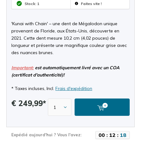
Stock: 1
Faites vite !
'Kunai with Chain' – une dent de Mégalodon unique
provenant de Floride, aux États-Unis, découverte en
2021. Cette dent mesure 10,2 cm (4,02 pouces) de
longueur et présente une magnifique couleur grise avec
des nuances brunes.
Important:
est automatiquement livré avec un COA
(certificat d'authenticité)!
* Taxes incluses, Incl.
Frais d'expédition
€ 249,99*
0
0
:
1
2
:
1
8
Expédié aujourd'hui ? Vous l'avez: