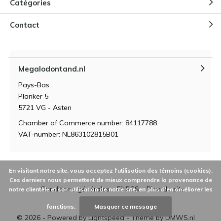
Catégories
Contact
Megalodontand.nl
Pays-Bas
Planker 5
5721 VG - Asten
Chamber of Commerce number: 84117788
VAT-number: NL863102815B01
En visitant notre site, vous acceptez l'utilisation des témoins (cookies).
Ces derniers nous permettent de mieux comprendre la provenance de
Conditions générales
Fil RSS
Plan du site
notre clientèle et son utilisation de notre site, en plus d'en améliorer les
fonctions.
Masquer ce message
© 2026 - Powered by
Lightspeed
- Theme by
DMWS.nl