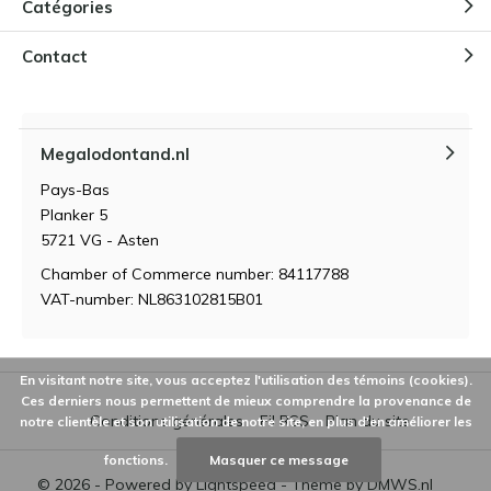
Catégories
Contact
Megalodontand.nl
Pays-Bas
Planker 5
5721 VG - Asten
Chamber of Commerce number: 84117788
VAT-number: NL863102815B01
En visitant notre site, vous acceptez l'utilisation des témoins (cookies).
Ces derniers nous permettent de mieux comprendre la provenance de
Conditions générales
Fil RSS
Plan du site
notre clientèle et son utilisation de notre site, en plus d'en améliorer les
fonctions.
Masquer ce message
© 2026 - Powered by
Lightspeed
- Theme by
DMWS.nl