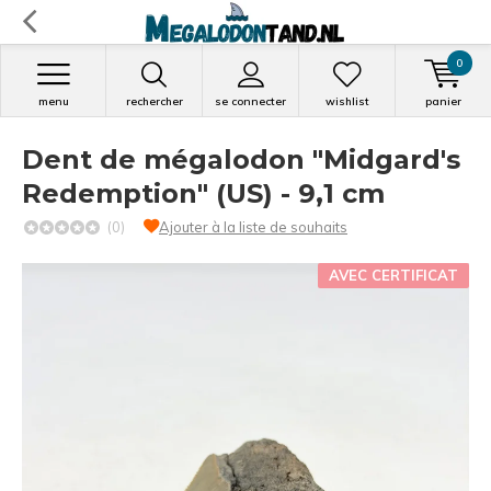
0
menu
rechercher
se connecter
wishlist
panier
Dent de mégalodon "Midgard's
Redemption" (US) - 9,1 cm
(0)
Ajouter à la liste de souhaits
AVEC CERTIFICAT