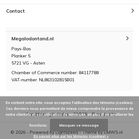
Contact
Megalodontand.nl
Pays-Bas
Planker 5
5721 VG - Asten
Chamber of Commerce number: 84117788
VAT-number: NL863102815B01
En visitant notre site, vous acceptez l'utilisation des témoins (cookies).
Ces derniers nous permettent de mieux comprendre la provenance de
Conditions générales
Fil RSS
Plan du site
notre clientèle et son utilisation de notre site, en plus d'en améliorer les
fonctions.
Masquer ce message
© 2026 - Powered by
Lightspeed
- Theme by
DMWS.nl
En savoir plus sur les témoins (cookies) »