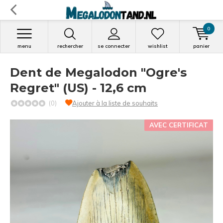
0
menu
rechercher
se connecter
wishlist
panier
Dent de Megalodon "Ogre's
Regret" (US) - 12,6 cm
(0)
Ajouter à la liste de souhaits
AVEC CERTIFICAT