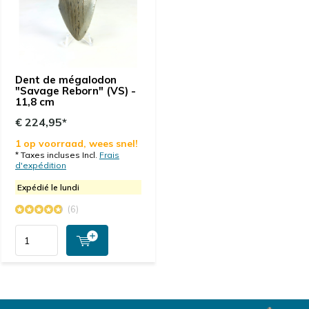
gegeven aan mijn buurjongetje van 9 die is er
helemaal gek van. Ik denk dat hij ook een
toekomstige megalodontand koper gaat worden.
Dent de mégalodon
Par
Michael G
- 19-05-2023 09:38
"Savage Reborn" (VS) -
11,8 cm
4 / 5
€ 224,95*
schnelle Lieferung, Produkt einwandfrei, gerne wieder
1 op voorraad, wees snel!
* Taxes incluses Incl.
Frais
d'expédition
Par
Benoit
- 19-05-2023 09:17
Expédié le lundi
5 / 5
Très sympa pour les fans de requin
(6)