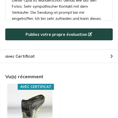
Dieser Opal ist wunderschön. Genau wie auf den
Fotos. Sehr sympathischer Kontakt mit dem
Verkäufer. Die Sendung ist prompt bei mir
eingetroffen. Ich bin sehr zufrieden und kann dieses
Internetshop nur weiterempfehlen.
Publiez votre propre évaluation
Par
Olaf van Hees
- 19-05-2023 10:01
5 / 5
De haaientanden waren een zeer gewaardeerd
avec Certificat
presentje bij mijn bestelling. Bestelling goed verpakt,
snel geleverd en producten waren zoals ze
gefotografeerd zijn. Uitstekende service met een
Vu(s) récemment
persoonlijk tintje
AVEC CERTIFICAT
Par
Stefan Mönch
- 19-05-2023 09:48
5 / 5
Het is een leuk presentje bij de megalodontand die ik
besteld had. Ik heb het flesje met haaientanden