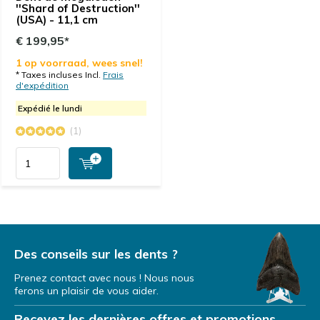
''Shard of Destruction''
(USA) - 11,1 cm
€ 199,95*
1 op voorraad, wees snel!
* Taxes incluses Incl.
Frais
d'expédition
Expédié le lundi
(1)
Des conseils sur les dents ?
Prenez contact avec nous ! Nous nous
ferons un plaisir de vous aider.
Recevez les dernières offres et promotions