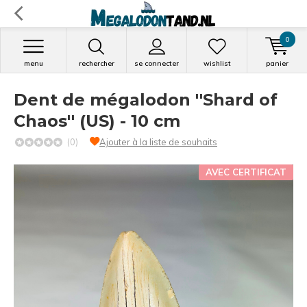
0
menu
rechercher
se connecter
wishlist
panier
Dent de mégalodon ''Shard of
Chaos'' (US) - 10 cm
(0)
Ajouter à la liste de souhaits
AVEC CERTIFICAT