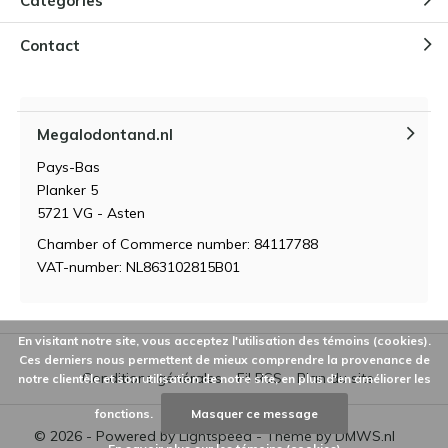
Catégories
Contact
Megalodontand.nl
Pays-Bas
Planker 5
5721 VG - Asten
Chamber of Commerce number: 84117788
VAT-number: NL863102815B01
En visitant notre site, vous acceptez l'utilisation des témoins (cookies).
Ces derniers nous permettent de mieux comprendre la provenance de
Conditions générales
Fil RSS
Plan du site
notre clientèle et son utilisation de notre site, en plus d'en améliorer les
fonctions.
Masquer ce message
© 2026 - Powered by
Lightspeed
- Theme by
DMWS.nl