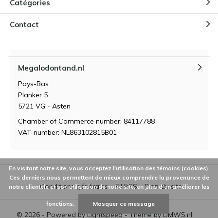
Catégories
Contact
Megalodontand.nl
Pays-Bas
Planker 5
5721 VG - Asten
Chamber of Commerce number: 84117788
VAT-number: NL863102815B01
En visitant notre site, vous acceptez l'utilisation des témoins (cookies).
Ces derniers nous permettent de mieux comprendre la provenance de
Conditions générales
Fil RSS
Plan du site
notre clientèle et son utilisation de notre site, en plus d'en améliorer les
fonctions.
Masquer ce message
© 2026 - Powered by
Lightspeed
- Theme by
DMWS.nl