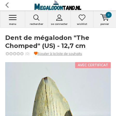
0
menu
rechercher
se connecter
wishlist
panier
Dent de mégalodon "The
Chomped" (US) - 12,7 cm
(0)
Ajouter à la liste de souhaits
AVEC CERTIFICAT