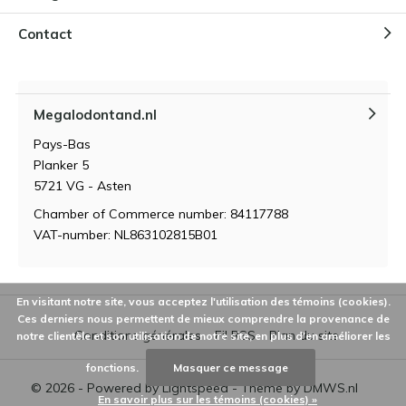
Contact
Megalodontand.nl
Pays-Bas
Planker 5
5721 VG - Asten
Chamber of Commerce number: 84117788
VAT-number: NL863102815B01
En visitant notre site, vous acceptez l'utilisation des témoins (cookies).
Ces derniers nous permettent de mieux comprendre la provenance de
Conditions générales
Fil RSS
Plan du site
notre clientèle et son utilisation de notre site, en plus d'en améliorer les
fonctions.
Masquer ce message
© 2026 - Powered by
Lightspeed
- Theme by
DMWS.nl
En savoir plus sur les témoins (cookies) »