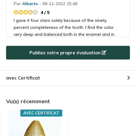
Par
Alberto
- 09-11-2022 15:46
4 / 5
I gave it four stars solely because of the ninety
percent completeness of the tooth. I find the color
very deep and balanced both in the enamel and in
the root. object that fascinated me the moment I
saw it. Received in a very short time, together with a
Publiez votre propre évaluation
welcome gift and very impressed also for the great
kindness and courtesy received. thank you
avec Certificat
Par
Christian Grill
- 09-11-2022 15:25
5 / 5
A beautiful megalodon tooth. Fast delivery.
Vu(s) récemment
Everything great. I'm very satisfied.
AVEC CERTIFICAT
Par
Friedrich
- 09-11-2022 15:10
5 / 5