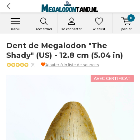
0
menu
rechercher
se connecter
wishlist
panier
Dent de Megalodon "The
Shady" (US) - 12.8 cm (5.04 in)
(6)
Ajouter à la liste de souhaits
AVEC CERTIFICAT