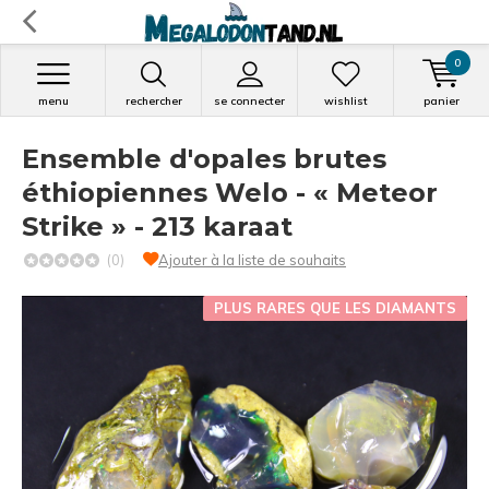
0
menu
rechercher
se connecter
wishlist
panier
Ensemble d'opales brutes
éthiopiennes Welo - « Meteor
Strike » - 213 karaat
(0)
Ajouter à la liste de souhaits
PLUS RARES QUE LES DIAMANTS