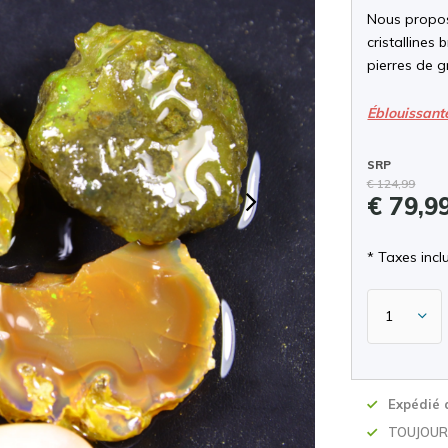
Nous propos
cristallines 
pierres de g
Éblouissant
SRP
€ 124,99
€ 79,9
* Taxes inclu
Expédié 
TOUJOURS