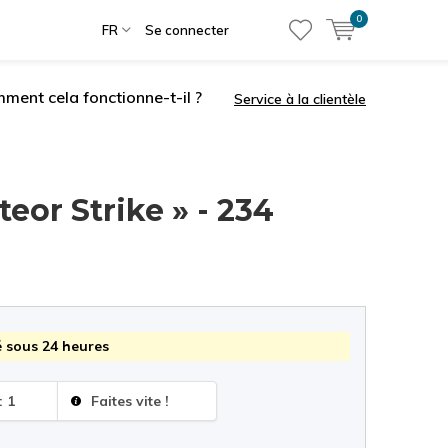
0
FR
Se connecter
ment cela fonctionne-t-il ?
Service à la clientèle
eor Strike » - 234
 sous 24 heures
: 1
Faites vite !