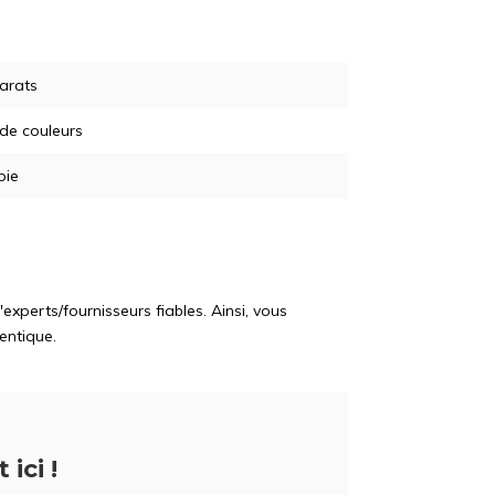
arats
 de couleurs
pie
perts/fournisseurs fiables. Ainsi, vous
entique.
 ici !