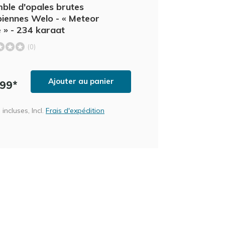
ble d'opales brutes
piennes Welo - « Meteor
e » - 234 karaat
(0)
Ajouter au panier
,99*
incluses, Incl.
Frais d'expédition