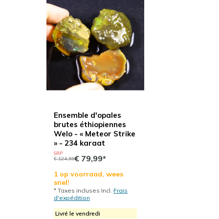
Ensemble d'opales
brutes éthiopiennes
Welo - « Meteor Strike
» - 234 karaat
SRP
€ 79,99*
€ 124,99
1 op voorraad, wees
snel!
* Taxes incluses Incl.
Frais
d'expédition
Livré le vendredi