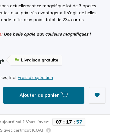
ons actuellement ce magnifique lot de 3 opales
brutes à un prix très avantageux. Il s'agit de belles
rande taille, d'un poids total de 234 carats.
e:
Une belle opale aux couleurs magnifiques !
Livraison gratuite
9*
ses, Incl.
Frais d'expédition
Ajouter au panier
0
7
:
1
7
:
5
5
aujourd'hui ? Vous l'avez:
 avec certificat (COA)