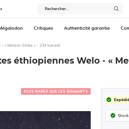
gs
 Mégalodon
Critiques
Authenticité garantie
Com
- « Meteor Strike » - 234 karaat
es éthiopiennes Welo - « Met
PLUS RARES QUE LES DIAMANTS
Expédié
Stock