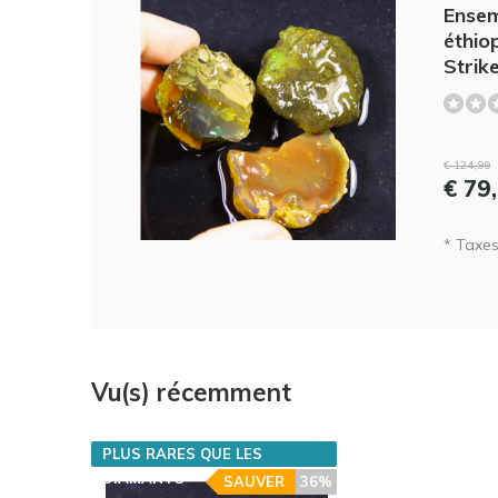
Ensem
éthio
Strik
€ 124,99
€ 79
* Taxes 
Vu(s) récemment
PLUS RARES QUE LES
DIAMANTS
SAUVER
36%