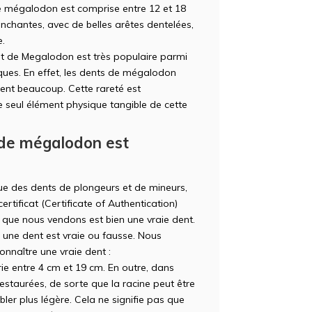
e mégalodon est comprise entre 12 et 18
nchantes, avec de belles arêtes dentelées,
e.
 de Megalodon est très populaire parmi
fiques. En effet, les dents de mégalodon
ment beaucoup. Cette rareté est
e seul élément physique tangible de cette
 de mégalodon est
ue des dents de plongeurs et de mineurs,
ertificat (Certificate of Authentication)
 que nous vendons est bien une vraie dent.
si une dent est vraie ou fausse. Nous
nnaître une vraie dent :
ie entre 4 cm et 19 cm. En outre, dans
estaurées, de sorte que la racine peut être
ler plus légère. Cela ne signifie pas que