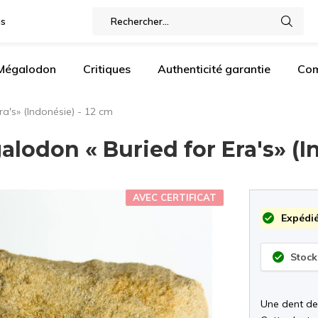
gs
 Mégalodon
Critiques
Authenticité garantie
Com
ra's» (Indonésie) - 12 cm
alodon « Buried for Era's» (I
AVEC CERTIFICAT
Expédié
Stock
Une dent de