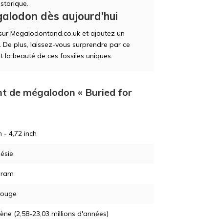
storique.
lodon dès aujourd'hui
sur Megalodontand.co.uk et ajoutez un
. De plus, laissez-vous surprendre par ce
t la beauté de ces fossiles uniques.
ent de mégalodon « Buried for
 - 4,72 inch
ésie
gram
rouge
ne (2,58-23,03 millions d'années)