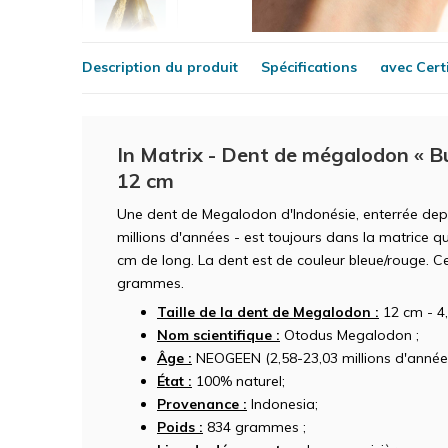
Description du produit
Spécifications
avec Certi
In Matrix - Dent de mégalodon « Bur
12 cm
Une dent de Megalodon d'Indonésie, enterrée depu
millions d'années - est toujours dans la matrice q
cm de long. La dent est de couleur bleue/rouge. C
grammes.
Taille de la dent de Megalodon :
12 cm - 4,
Nom scientifique :
Otodus Megalodon ;
Âge :
NEOGEEN (2,58-23,03 millions d'années
État :
100% naturel;
Provenance :
Indonesia;
Poids :
834 grammes ;