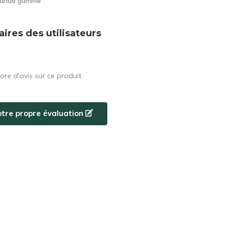
grande gamme
res des utilisateurs
core d'avis sur ce produit.
otre propre évaluation