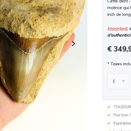
Cette dent -
matrice qui 
inch de long
Important:
e
d'authentici
€ 349,
* Taxes inclu
TOUJOURS
Pas bon 
Expéditio