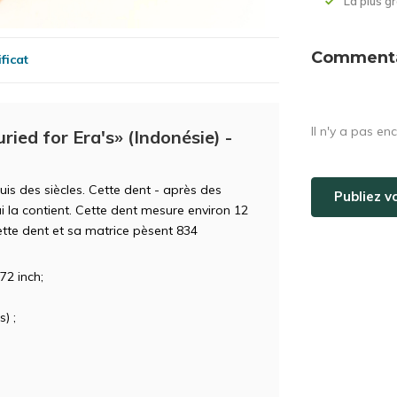
La plus 
Commentai
ficat
Il n'y a pas en
ied for Era's» (Indonésie) -
is des siècles. Cette dent - après des
Publiez v
ui la contient. Cette dent mesure environ 12
ette dent et sa matrice pèsent 834
72 inch;
) ;