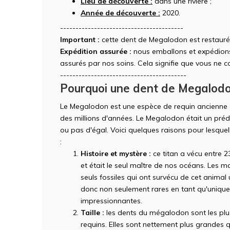
Lieu de découverte :
dans une rivière ;
Année de découverte :
2020.
----------------------------------------
Important :
cette dent de Megalodon est restauré
Expédition assurée :
nous emballons et expédions 
assurés par nos soins. Cela signifie que vous ne c
-----------------------------------------
Pourquoi une dent de Megalodon 
Le Megalodon est une espèce de requin ancienne et
des millions d'années. Le Megalodon était un préd
ou pas d'égal. Voici quelques raisons pour lesque
:
Histoire et mystère :
ce titan a vécu entre 2
et était le seul maître de nos océans. Les 
seuls fossiles qui ont survécu de cet anima
donc non seulement rares en tant qu'unique 
impressionnantes.
Taille :
les dents du mégalodon sont les plu
requins. Elles sont nettement plus grandes q