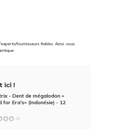
perts/fournisseurs fiables. Ainsi, vous
entique.
 ici !
trix - Dent de mégalodon «
d for Era's» (Indonésie) - 12
(0)