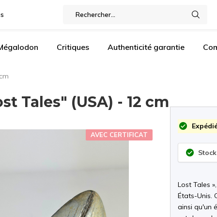
gs
 Mégalodon
Critiques
Authenticité garantie
Com
 cm
t Tales" (USA) - 12 cm
Expédié
AVEC CERTIFICAT
Stock
Lost Tales 
États-Unis. 
ainsi qu'un 