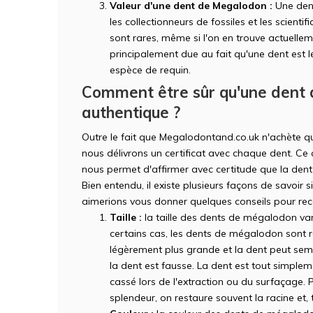
Valeur d'une dent de Megalodon :
Une dent
les collectionneurs de fossiles et les scienti
sont rares, même si l'on en trouve actuelle
principalement due au fait qu'une dent est l
espèce de requin.
Comment être sûr qu'une dent
authentique ?
Outre le fait que Megalodontand.co.uk n'achète q
nous délivrons un certificat avec chaque dent. Ce c
nous permet d'affirmer avec certitude que la dent
Bien entendu, il existe plusieurs façons de savoir 
aimerions vous donner quelques conseils pour reco
Taille :
la taille des dents de mégalodon var
certains cas, les dents de mégalodon sont r
légèrement plus grande et la dent peut semb
la dent est fausse. La dent est tout simple
cassé lors de l'extraction ou du surfaçage. 
splendeur, on restaure souvent la racine et, t