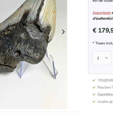
est de coule
Important:
e
d'authentici
€ 179,
* Taxes inclu
TOUJOURS
Pas bon 
Expéditio
La plus 