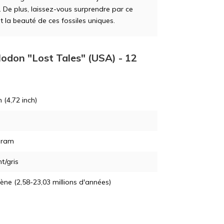
. De plus, laissez-vous surprendre par ce
t la beauté de ces fossiles uniques.
lodon "Lost Tales" (USA) - 12
 (4,72 inch)
gram
t/gris
ne (2,58-23,03 millions d'années)