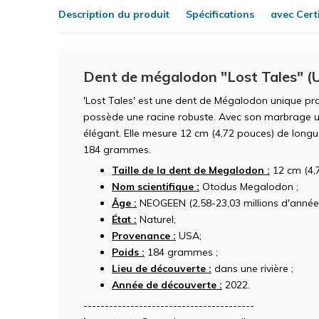
Description du produit
Spécifications
avec Certi
Dent de mégalodon "Lost Tales" (
'Lost Tales' est une dent de Mégalodon unique pr
possède une racine robuste. Avec son marbrage uni
élégant. Elle mesure 12 cm (4,72 pouces) de longu
184 grammes.
Taille de la dent de Megalodon :
12 cm (4,7
Nom scientifique :
Otodus Megalodon ;
Âge :
NEOGEEN (2,58-23,03 millions d'années
État :
Naturel;
Provenance :
USA;
Poids :
184 grammes ;
Lieu de découverte :
dans une rivière ;
Année de découverte :
2022.
----------------------------------------