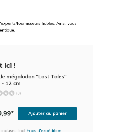
perts/fournisseurs fiables. Ainsi, vous
entique.
 ici !
de mégalodon "Lost Tales"
 - 12 cm
(0)
9,99*
Ajouter au panier
incluses, Incl.
Frais d'expédition