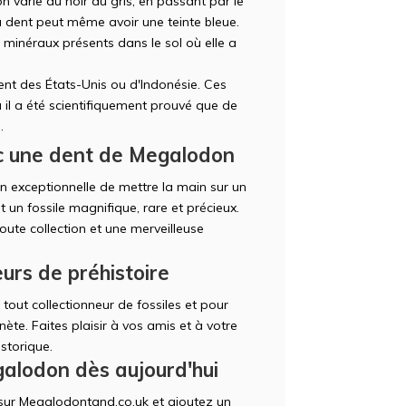
 varie du noir au gris, en passant par le
la dent peut même avoir une teinte bleue.
 minéraux présents dans le sol où elle a
nt des États-Unis ou d'Indonésie. Ces
 il a été scientifiquement prouvé que de
.
ec une dent de Megalodon
 exceptionnelle de mettre la main sur un
un fossile magnifique, rare et précieux.
oute collection et une merveilleuse
urs de préhistoire
out collectionneur de fossiles et pour
nète. Faites plaisir à vos amis et à votre
storique.
lodon dès aujourd'hui
sur Megalodontand.co.uk et ajoutez un