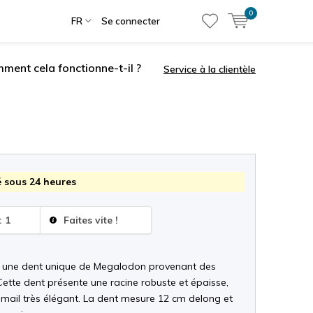
0
FR
Se connecter
ment cela fonctionne-t-il ?
Service à la clientèle
 sous 24 heures
: 1
Faites vite !
», une dent unique de Megalodon provenant des
Cette dent présente une racine robuste et épaisse,
émail très élégant. La dent mesure 12 cm delong et