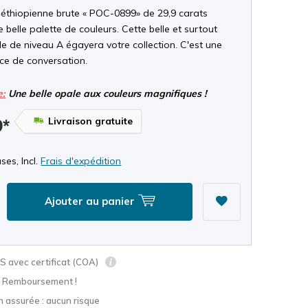
 éthiopienne brute « POC-0899» de 29,9 carats
 belle palette de couleurs. Cette belle et surtout
e de niveau A égayera votre collection. C'est une
èce de conversation.
e:
Une belle opale aux couleurs magnifiques !
Livraison gratuite
9*
ses, Incl.
Frais d'expédition
Ajouter au panier
 avec certificat (COA)
? Remboursement !
n assurée : aucun risque