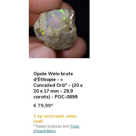
Opale Welo brute
d'Éthiopie - «
Conceiled Orb" - (20 x
20 x 17 mm - 29,9
carats) - POC-0899
€ 79,99*
1 op voorraad, wees
snel!
* Taxes incluses Incl.
Frais
d'expédition