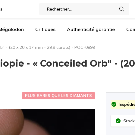
gs
 Mégalodon
Critiques
Authenticité garantie
Com
rb" - (20 x 20 x 17 mm - 29,9 carats) - POC-0899
opie - « Conceiled Orb" - (20
PLUS RARES QUE LES DIAMANTS
Expédié
Stock