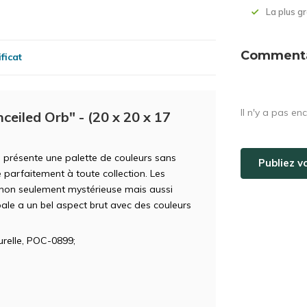
La plus 
Commentai
ficat
Il n'y a pas en
ceiled Orb" - (20 x 20 x 17
, présente une palette de couleurs sans
Publiez v
 parfaitement à toute collection. Les
 non seulement mystérieuse mais aussi
pale a un bel aspect brut avec des couleurs
relle, POC-0899;