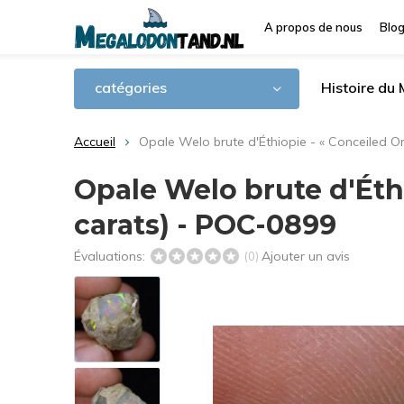
A propos de nous
Blo
catégories
Histoire du
Accueil
Opale Welo brute d'Éthiopie - « Conceiled O
Opale Welo brute d'Éthi
carats) - POC-0899
Évaluations:
Ajouter un avis
(0)