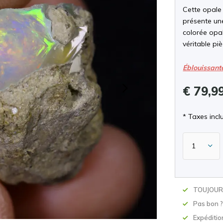
Cette opale
présente une
colorée opal
véritable pi
Éblouissant
€ 79,9
* Taxes inclu
TOUJOURS
Pas bon 
Expéditio