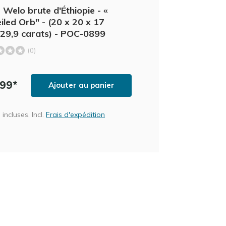
 Welo brute d'Éthiopie - «
iled Orb" - (20 x 20 x 17
29,9 carats) - POC-0899
(0)
,99*
Ajouter au panier
incluses, Incl.
Frais d'expédition