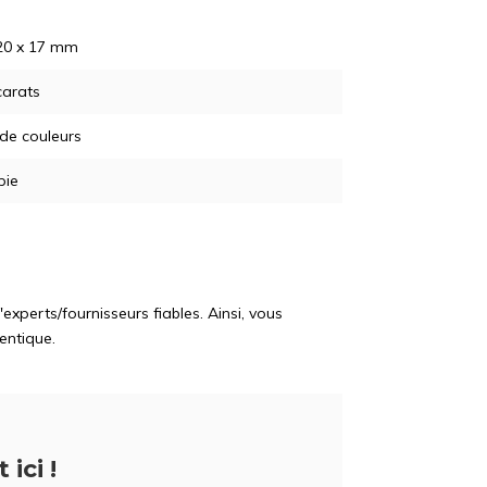
20 x 17 mm
carats
 de couleurs
pie
perts/fournisseurs fiables. Ainsi, vous
entique.
 ici !