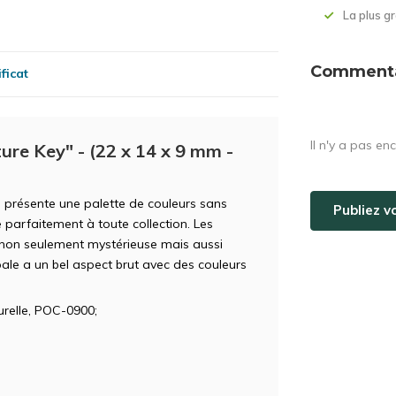
La plus 
Commentai
ficat
Il n'y a pas en
ure Key" - (22 x 14 x 9 mm -
, présente une palette de couleurs sans
Publiez v
 parfaitement à toute collection. Les
 non seulement mystérieuse mais aussi
pale a un bel aspect brut avec des couleurs
relle, POC-0900;