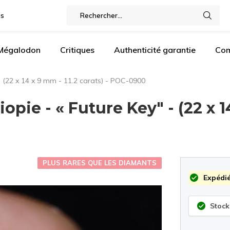
gs
 Mégalodon
Critiques
Authenticité garantie
Com
- (22 x 14 x 9 mm - 11.2 carats) - POC-0900
pie - « Future Key" - (22 x 14
PLUS RARES QUE LES DIAMANTS
Expédié
Stock