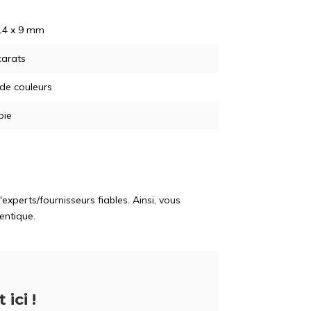
14 x 9 mm
carats
 de couleurs
pie
perts/fournisseurs fiables. Ainsi, vous
entique.
 ici !