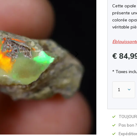
Cette opale
présente une
colorée opal
véritable pi
Éblouissant
€ 84,9
* Taxes inclu
TOUJOURS
Pas bon 
Expéditio