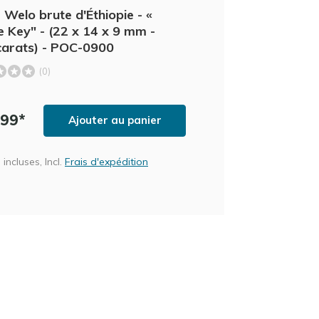
 Welo brute d'Éthiopie - «
e Key" - (22 x 14 x 9 mm -
carats) - POC-0900
(0)
,99*
Ajouter au panier
incluses, Incl.
Frais d'expédition