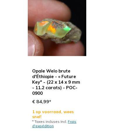
Opale Welo brute
d'Éthiopie - « Future
Key" - (22 x 14 x 9 mm
- 11.2 carats) - POC-
0900
€ 84,99*
1 op voorraad, wees
snel!
* Taxes incluses Incl.
Frais
d'expédition