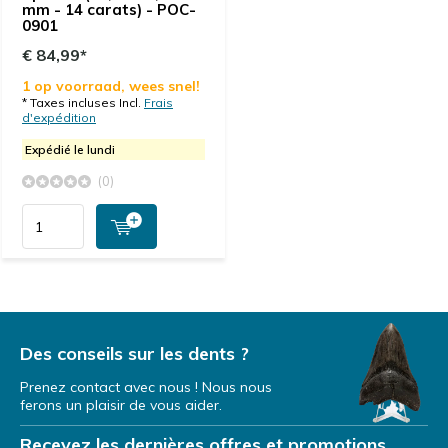
mm - 14 carats) - POC-
0901
€ 84,99*
1 op voorraad, wees snel!
* Taxes incluses Incl.
Frais
d'expédition
Expédié le lundi
(0)
Des conseils sur les dents ?
Prenez contact avec nous ! Nous nous
ferons un plaisir de vous aider.
Recevez les dernières offres et promotions