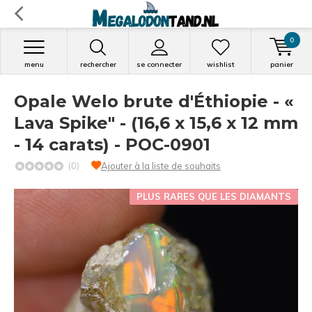
0
menu
rechercher
se connecter
wishlist
panier
Opale Welo brute d'Éthiopie - «
Lava Spike" - (16,6 x 15,6 x 12 mm
- 14 carats) - POC-0901
(0)
Ajouter à la liste de souhaits
PLUS RARES QUE LES DIAMANTS