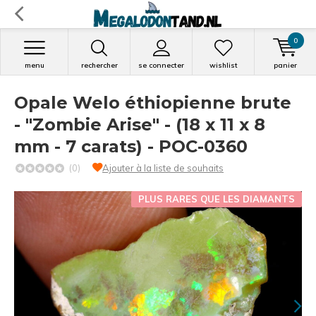
0
menu
rechercher
se connecter
wishlist
panier
Opale Welo éthiopienne brute
- "Zombie Arise" - (18 x 11 x 8
mm - 7 carats) - POC-0360
(0)
Ajouter à la liste de souhaits
PLUS RARES QUE LES DIAMANTS