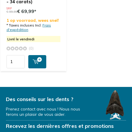
- 34 carats)
SRP
€ 69,99*
€ 99,99
1 op voorraad, wees snel!
* Taxes incluses Incl.
Frais
d'expédition
Livré le vendredi
(0)
Des conseils sur les dents ?
Prenez contact avec nous ! Nous nous
ferons un plaisir de vous aider.
Recevez les dernières offres et promotions