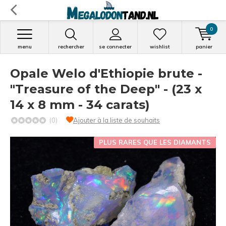
0
menu
rechercher
se connecter
wishlist
panier
Opale Welo d'Ethiopie brute -
"Treasure of the Deep" - (23 x
14 x 8 mm - 34 carats)
(0)
Ajouter à la liste de souhaits
PLUS RARES QUE LES DIAMANTS