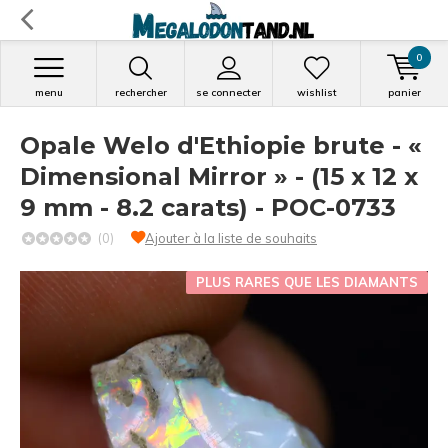
0
menu
rechercher
se connecter
wishlist
panier
Opale Welo d'Ethiopie brute - «
Dimensional Mirror » - (15 x 12 x
9 mm - 8.2 carats) - POC-0733
(0)
Ajouter à la liste de souhaits
PLUS RARES QUE LES DIAMANTS