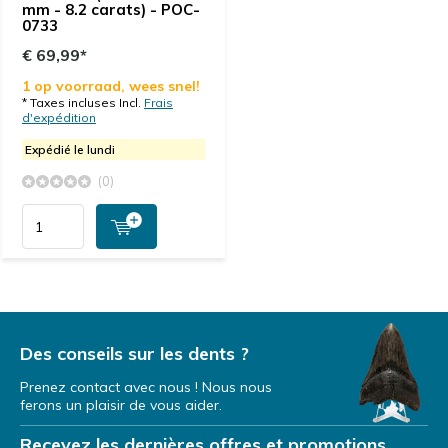
mm - 8.2 carats) - POC-
0733
€ 69,99*
1 op voorraad, wees snel!
* Taxes incluses Incl.
Frais
d'expédition
Expédié le lundi
(0)
Des conseils sur les dents ?
Prenez contact avec nous ! Nous nous
ferons un plaisir de vous aider.
Recevez les dernières offres et promotions