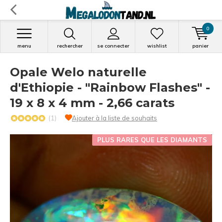
0
menu
rechercher
se connecter
wishlist
panier
Opale Welo naturelle
d'Ethiopie - "Rainbow Flashes" -
19 x 8 x 4 mm - 2,66 carats
(1)
Ajouter à la liste de souhaits
PLUS RARES QUE LES DIAMANTS