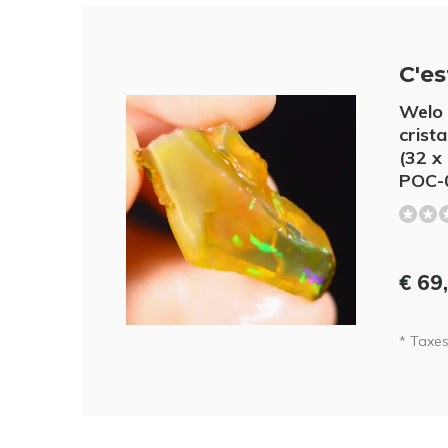
C'est
Welo 
crista
(32 x
POC-
€ 69
* Taxes 