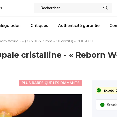
gs
 Mégalodon
Critiques
Authenticité garantie
Com
Reborn World » - (32 x 16 x 7 mm - 18 carats) - POC-0603
ale cristalline - « Reborn Wo
PLUS RARES QUE LES DIAMANTS
Expédié
Stock