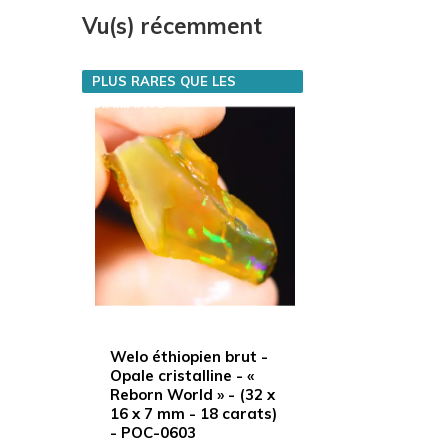
Vu(s) récemment
PLUS RARES QUE LES
DIAMANTS
Welo éthiopien brut -
Opale cristalline - «
Reborn World » - (32 x
16 x 7 mm - 18 carats)
- POC-0603