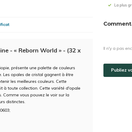
La plus 
Commentai
ficat
Il n'y a pas en
ine - « Reborn World » - (32 x
hiopie, présente une palette de couleurs
Publiez v
e. Les opales de cristal gagnent à être
nir les meilleures couleurs. Cette
 à toute collection. Cette variété d'opale
s. Comme vous pouvez le voir sur la
rs distinctes.
0603;