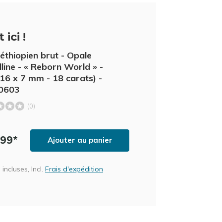
 ici !
éthiopien brut - Opale
lline - « Reborn World » -
 16 x 7 mm - 18 carats) -
0603
(0)
,99*
Ajouter au panier
incluses, Incl.
Frais d'expédition