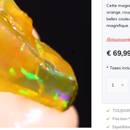
Cette magnif
orange, roug
belles coule
magnifique.
Éblouissant
€ 69,9
* Taxes inclu
TOUJOURS
Pas bon 
Expéditio