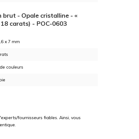
brut - Opale cristalline - «
- 18 carats) - POC-0603
16 x 7 mm
rats
 de couleurs
pie
perts/fournisseurs fiables. Ainsi, vous
entique.