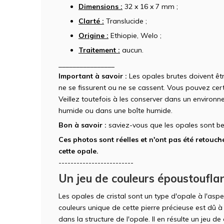
Dimensions :
32 x 16 x 7 mm ;
Clarté :
Translucide ;
Origine :
Ethiopie, Welo ;
Traitement :
aucun.
________________
Important à savoir :
Les opales brutes doivent êt
ne se fissurent ou ne se cassent. Vous pouvez cert
Veillez toutefois à les conserver dans un enviro
humide ou dans une boîte humide.
Bon à savoir :
saviez-vous que les opales sont be
Ces photos sont réelles et n'ont pas été retouché
cette opale.
-------------------------
Un jeu de couleurs époustoufla
Les opales de cristal sont un type d'opale à l'aspe
couleurs unique de cette pierre précieuse est dû à l
dans la structure de l'opale. Il en résulte un jeu d