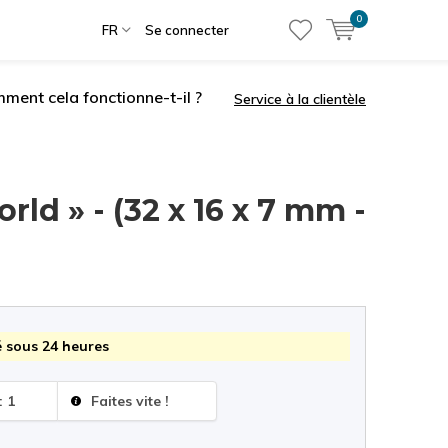
0
FR
Se connecter
ment cela fonctionne-t-il ?
Service à la clientèle
rld » - (32 x 16 x 7 mm -
 sous 24 heures
: 1
Faites vite !