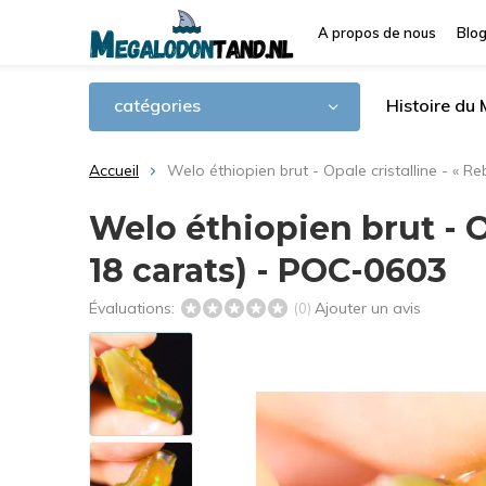
A propos de nous
Blo
catégories
Histoire du
Accueil
Welo éthiopien brut - Opale cristalline - « 
Welo éthiopien brut - Op
18 carats) - POC-0603
Évaluations:
Ajouter un avis
(0)