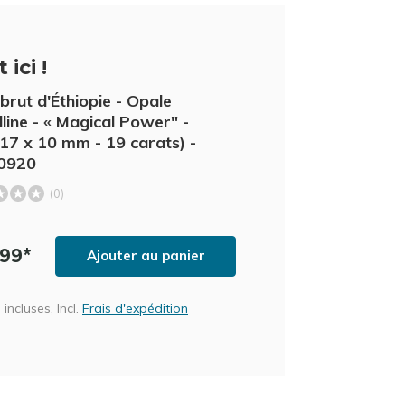
 ici !
brut d'Éthiopie - Opale
lline - « Magical Power" -
 17 x 10 mm - 19 carats) -
0920
(0)
,99*
Ajouter au panier
incluses, Incl.
Frais d'expédition