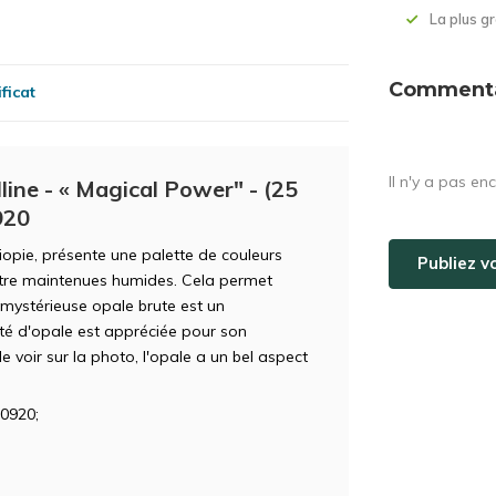
La plus 
Commentai
ficat
Il n'y a pas en
lline - « Magical Power" - (25
920
hiopie, présente une palette de couleurs
Publiez v
être maintenues humides. Cela permet
 mystérieuse opale brute est un
été d'opale est appréciée pour son
voir sur la photo, l'opale a un bel aspect
0920;