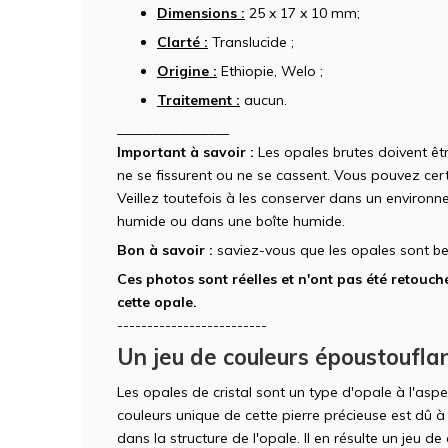
Dimensions :
25 x 17 x 10 mm;
Clarté :
Translucide ;
Origine :
Ethiopie, Welo ;
Traitement :
aucun.
________________
Important à savoir :
Les opales brutes doivent êt
ne se fissurent ou ne se cassent. Vous pouvez cert
Veillez toutefois à les conserver dans un enviro
humide ou dans une boîte humide.
Bon à savoir :
saviez-vous que les opales sont be
Ces photos sont réelles et n'ont pas été retouché
cette opale.
-------------------------
Un jeu de couleurs époustoufla
Les opales de cristal sont un type d'opale à l'aspe
couleurs unique de cette pierre précieuse est dû à l
dans la structure de l'opale. Il en résulte un jeu d