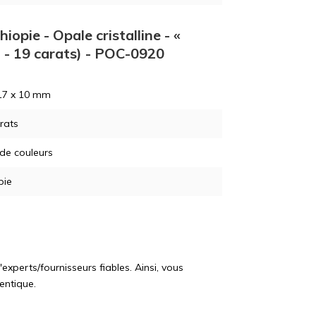
iopie - Opale cristalline - «
 - 19 carats) - POC-0920
17 x 10 mm
rats
 de couleurs
pie
perts/fournisseurs fiables. Ainsi, vous
entique.