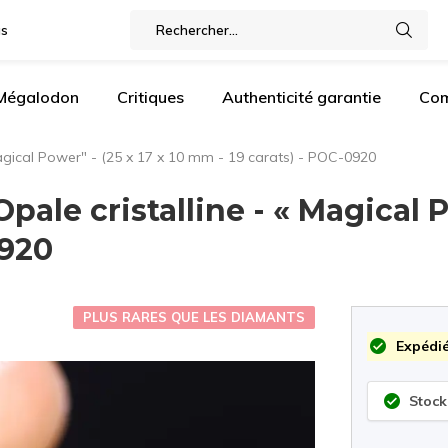
gs
 Mégalodon
Critiques
Authenticité garantie
Com
 Magical Power" - (25 x 17 x 10 mm - 19 carats) - POC-0920
pale cristalline - « Magical P
0920
PLUS RARES QUE LES DIAMANTS
Expédié
Stock