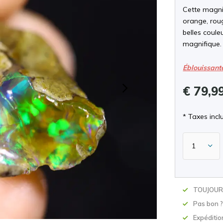
Cette magnif
orange, roug
belles coule
magnifique.
Éblouissant
€ 79,9
* Taxes inclu
TOUJOURS
Pas bon 
Expéditio