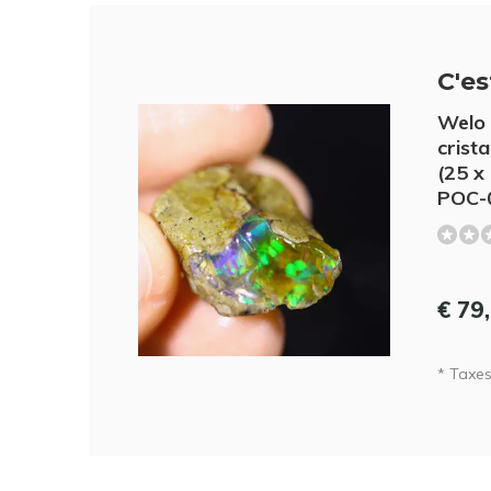
C'est
Welo 
crista
(25 x
POC-
€ 79
* Taxes 