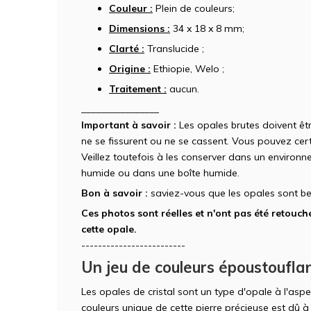
Couleur :
Plein de couleurs;
Dimensions :
34 x 18 x 8 mm;
Clarté :
Translucide ;
Origine :
Ethiopie, Welo ;
Traitement :
aucun.
________________
Important à savoir :
Les opales brutes doivent êt
ne se fissurent ou ne se cassent. Vous pouvez cert
Veillez toutefois à les conserver dans un enviro
humide ou dans une boîte humide.
Bon à savoir :
saviez-vous que les opales sont be
Ces photos sont réelles et n'ont pas été retouché
cette opale.
-------------------------
Un jeu de couleurs époustoufla
Les opales de cristal sont un type d'opale à l'aspe
couleurs unique de cette pierre précieuse est dû à l