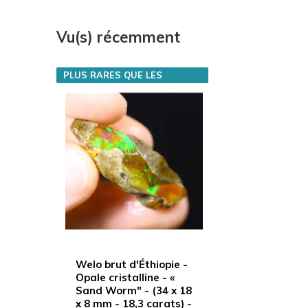
Vu(s) récemment
PLUS RARES QUE LES
DIAMANTS
Welo brut d'Éthiopie -
Opale cristalline - «
Sand Worm" - (34 x 18
x 8 mm - 18,3 carats) -