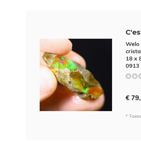
C'est
Welo 
crist
18 x 
0913
€ 79
* Taxes 