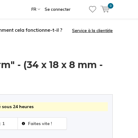
0
FR
Se connecter
ment cela fonctionne-t-il ?
Service à la clientèle
m" - (34 x 18 x 8 mm -
 sous 24 heures
: 1
Faites vite !