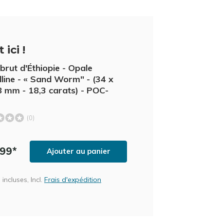
 ici !
brut d'Éthiopie - Opale
alline - « Sand Worm" - (34 x
8 mm - 18,3 carats) - POC-
(0)
,99*
Ajouter au panier
incluses, Incl.
Frais d'expédition