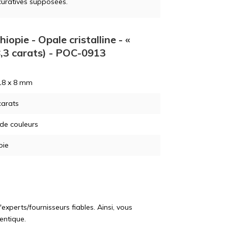
curatives supposées.
iopie - Opale cristalline - «
,3 carats) - POC-0913
18 x 8 mm
carats
 de couleurs
pie
perts/fournisseurs fiables. Ainsi, vous
entique.