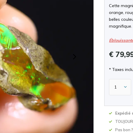
Cette magnif
orange, roug
belles coule
magnifique.
Éblouissant
€ 79,9
* Taxes inclu
Expédié 
TOUJOURS
Pas bon 