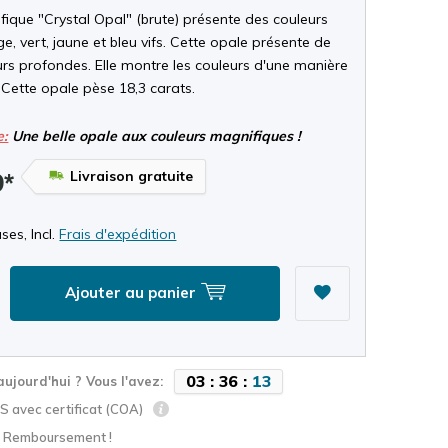
ique "Crystal Opal" (brute) présente des couleurs
e, vert, jaune et bleu vifs. Cette opale présente de
urs profondes. Elle montre les couleurs d'une manière
 Cette opale pèse 18,3 carats.
e:
Une belle opale aux couleurs magnifiques !
Livraison gratuite
9*
ses, Incl.
Frais d'expédition
Ajouter au panier
0
3
:
3
6
:
1
2
aujourd'hui ? Vous l'avez:
 avec certificat (COA)
? Remboursement !