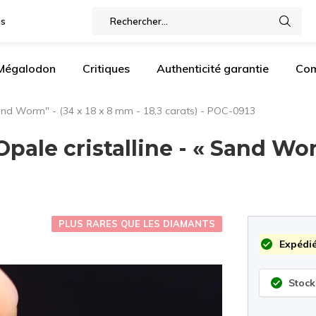
gs
 Mégalodon
Critiques
Authenticité garantie
Com
 Sand Worm" - (34 x 18 x 8 mm - 18,3 carats) - POC-0913
Opale cristalline - « Sand Wor
PLUS RARES QUE LES DIAMANTS
Expédié
Stock