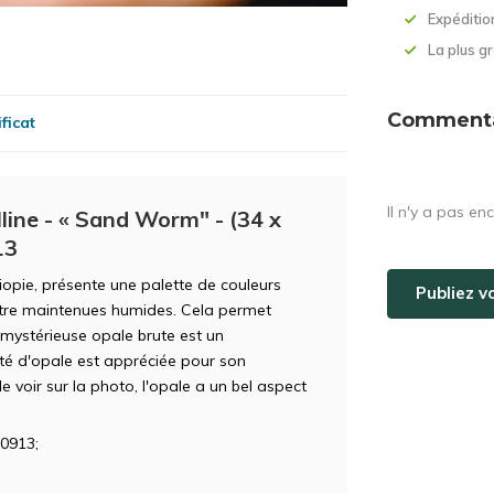
Expéditio
La plus 
Commentai
ficat
Il n'y a pas en
lline - « Sand Worm" - (34 x
13
hiopie, présente une palette de couleurs
Publiez v
être maintenues humides. Cela permet
 mystérieuse opale brute est un
été d'opale est appréciée pour son
voir sur la photo, l'opale a un bel aspect
0913;