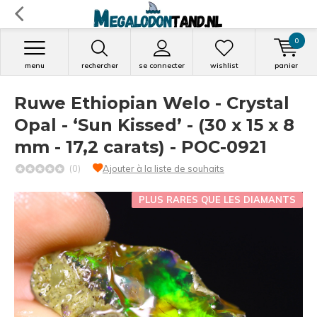
0
menu
rechercher
se connecter
wishlist
panier
Ruwe Ethiopian Welo - Crystal
Opal - ‘Sun Kissed’ - (30 x 15 x 8
mm - 17,2 carats) - POC-0921
(0)
Ajouter à la liste de souhaits
PLUS RARES QUE LES DIAMANTS