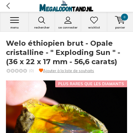
0
menu
rechercher
se connecter
wishlist
panier
Welo éthiopien brut - Opale
cristalline - " Exploding Sun " -
(36 x 22 x 17 mm - 56,6 carats)
(0)
Ajouter à la liste de souhaits
PLUS RARES QUE LES DIAMANTS